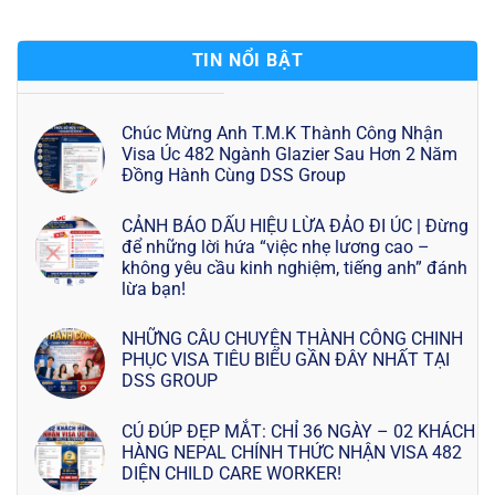
TIN NỔI BẬT
Chúc Mừng Anh T.M.K Thành Công Nhận
Visa Úc 482 Ngành Glazier Sau Hơn 2 Năm
Đồng Hành Cùng DSS Group
CẢNH BÁO DẤU HIỆU LỪA ĐẢO ĐI ÚC | Đừng
để những lời hứa “việc nhẹ lương cao –
không yêu cầu kinh nghiệm, tiếng anh” đánh
lừa bạn!
NHỮNG CÂU CHUYỆN THÀNH CÔNG CHINH
PHỤC VISA TIÊU BIỂU GẦN ĐÂY NHẤT TẠI
DSS GROUP
CÚ ĐÚP ĐẸP MẮT: CHỈ 36 NGÀY – 02 KHÁCH
HÀNG NEPAL CHÍNH THỨC NHẬN VISA 482
DIỆN CHILD CARE WORKER!