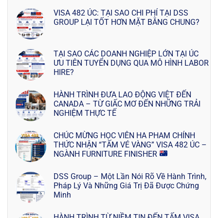
VISA 482 ÚC: TẠI SAO CHI PHÍ TẠI DSS
GROUP LẠI TỐT HƠN MẶT BẰNG CHUNG?
TẠI SAO CÁC DOANH NGHIỆP LỚN TẠI ÚC
ƯU TIÊN TUYỂN DỤNG QUA MÔ HÌNH LABOR
HIRE?
HÀNH TRÌNH ĐƯA LAO ĐỘNG VIỆT ĐẾN
CANADA – TỪ GIẤC MƠ ĐẾN NHỮNG TRẢI
NGHIỆM THỰC TẾ
CHÚC MỪNG HỌC VIÊN HA PHAM CHÍNH
THỨC NHẬN “TẤM VÉ VÀNG” VISA 482 ÚC –
NGÀNH FURNITURE FINISHER
DSS Group – Một Lần Nói Rõ Về Hành Trình,
Pháp Lý Và Những Giá Trị Đã Được Chứng
Minh
HÀNH TRÌNH TỪ NIỀM TIN ĐẾN TẤM VISA