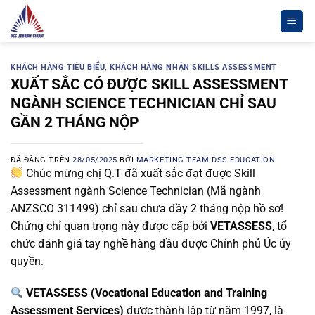
Chuyển
đến
nội
dung
KHÁCH HÀNG TIÊU BIỂU
,
KHÁCH HÀNG NHẬN SKILLS ASSESSMENT
XUẤT SẮC CÓ ĐƯỢC SKILL ASSESSMENT
NGÀNH SCIENCE TECHNICIAN CHỈ SAU
GẦN 2 THÁNG NỘP
ĐÃ ĐĂNG TRÊN
28/05/2025
BỞI
MARKETING TEAM DSS EDUCATION
Chúc mừng chị Q.T đã xuất sắc đạt được Skill
Assessment ngành Science Technician (Mã ngành
ANZSCO 311499) chỉ sau chưa đầy 2 tháng nộp hồ sơ!
Chứng chỉ quan trọng này được cấp bởi
VETASSESS
, tổ
chức đánh giá tay nghề hàng đầu được Chính phủ Úc ủy
quyền.
VETASSESS (Vocational Education and Training
Assessment Services)
được thành lập từ năm 1997, là