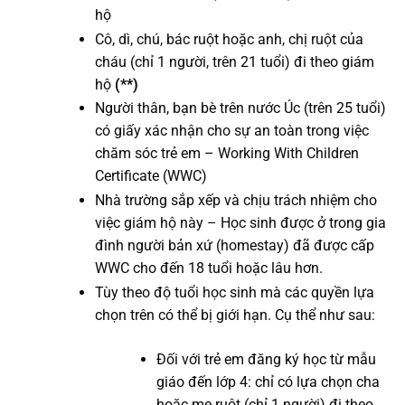
hộ
Cô, dì, chú, bác ruột hoặc anh, chị ruột của
cháu (chỉ 1 người, trên 21 tuổi) đi theo giám
hộ
(**)
Người thân, bạn bè trên nước Úc (trên 25 tuổi)
có giấy xác nhận cho sự an toàn trong việc
chăm sóc trẻ em – Working With Children
Certificate (WWC)
Nhà trường sắp xếp và chịu trách nhiệm cho
việc giám hộ này – Học sinh được ở trong gia
đình người bản xứ (homestay) đã được cấp
WWC cho đến 18 tuổi hoặc lâu hơn.
Tùy theo độ tuổi học sinh mà các quyền lựa
chọn trên có thể bị giới hạn. Cụ thể như sau:
Đối với trẻ em đăng ký học từ mẫu
giáo đến lớp 4: chỉ có lựa chọn cha
hoặc mẹ ruột (chỉ 1 người) đi theo