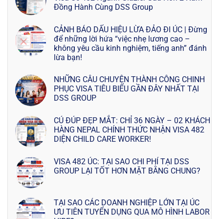
Đồng Hành Cùng DSS Group
CẢNH BÁO DẤU HIỆU LỪA ĐẢO ĐI ÚC | Đừng
để những lời hứa “việc nhẹ lương cao –
không yêu cầu kinh nghiệm, tiếng anh” đánh
lừa bạn!
NHỮNG CÂU CHUYỆN THÀNH CÔNG CHINH
PHỤC VISA TIÊU BIỂU GẦN ĐÂY NHẤT TẠI
DSS GROUP
CÚ ĐÚP ĐẸP MẮT: CHỈ 36 NGÀY – 02 KHÁCH
HÀNG NEPAL CHÍNH THỨC NHẬN VISA 482
DIỆN CHILD CARE WORKER!
VISA 482 ÚC: TẠI SAO CHI PHÍ TẠI DSS
GROUP LẠI TỐT HƠN MẶT BẰNG CHUNG?
TẠI SAO CÁC DOANH NGHIỆP LỚN TẠI ÚC
ƯU TIÊN TUYỂN DỤNG QUA MÔ HÌNH LABOR