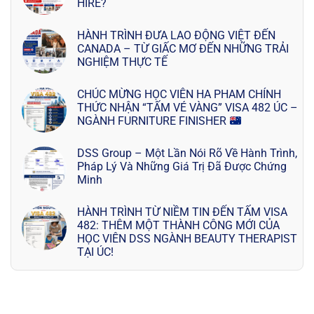
HIRE?
HÀNH TRÌNH ĐƯA LAO ĐỘNG VIỆT ĐẾN
CANADA – TỪ GIẤC MƠ ĐẾN NHỮNG TRẢI
NGHIỆM THỰC TẾ
CHÚC MỪNG HỌC VIÊN HA PHAM CHÍNH
THỨC NHẬN “TẤM VÉ VÀNG” VISA 482 ÚC –
NGÀNH FURNITURE FINISHER
DSS Group – Một Lần Nói Rõ Về Hành Trình,
Pháp Lý Và Những Giá Trị Đã Được Chứng
Minh
HÀNH TRÌNH TỪ NIỀM TIN ĐẾN TẤM VISA
482: THÊM MỘT THÀNH CÔNG MỚI CỦA
HỌC VIÊN DSS NGÀNH BEAUTY THERAPIST
TẠI ÚC!