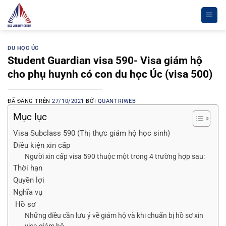
Chuyển
đến
nội
dung
DU HỌC ÚC
Student Guardian visa 590- Visa giám hộ
cho phụ huynh có con du học Úc (visa 500)
ĐÃ ĐĂNG TRÊN
27/10/2021
BỞI
QUANTRIWEB
Mục lục
Visa Subclass 590 (Thị thực giám hộ học sinh)
Điều kiện xin cấp
Người xin cấp visa 590 thuộc một trong 4 trường hợp sau:
Thời hạn
Quyền lợi
Nghĩa vụ
Hồ sơ
Những điều cần lưu ý về giám hộ và khi chuẩn bị hồ sơ xin
visa giám hộ