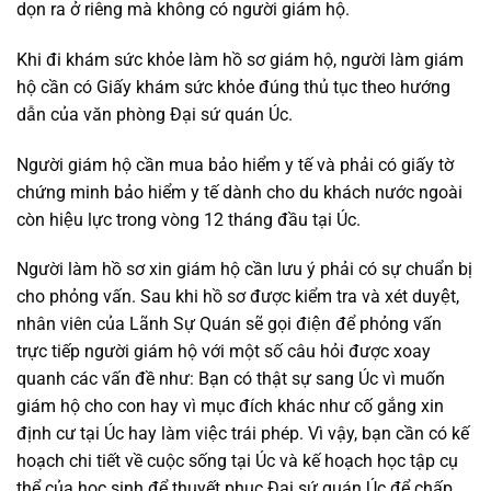
dọn ra ở riêng mà không có người giám hộ.
Khi đi khám sức khỏe làm hồ sơ giám hộ, người làm giám
hộ cần có Giấy khám sức khỏe đúng thủ tục theo hướng
dẫn của văn phòng Đại sứ quán Úc.
Người giám hộ cần mua bảo hiểm y tế và phải có giấy tờ
chứng minh bảo hiểm y tế dành cho du khách nước ngoài
còn hiệu lực trong vòng 12 tháng đầu tại Úc.
Người làm hồ sơ xin giám hộ cần lưu ý phải có sự chuẩn bị
cho phỏng vấn. Sau khi hồ sơ được kiểm tra và xét duyệt,
nhân viên của Lãnh Sự Quán sẽ gọi điện để phỏng vấn
trực tiếp người giám hộ với một số câu hỏi được xoay
quanh các vấn đề như: Bạn có thật sự sang Úc vì muốn
giám hộ cho con hay vì mục đích khác như cố gắng xin
định cư tại Úc hay làm việc trái phép. Vì vậy, bạn cần có kế
hoạch chi tiết về cuộc sống tại Úc và kế hoạch học tập cụ
thể của học sinh để thuyết phục Đại sứ quán Úc để chấp