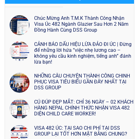
Chúc Mừng Anh T.M.K Thành Công Nhận
Visa Úc 482 Ngành Glazier Sau Hơn 2 Năm
Đồng Hành Cùng DSS Group
CẢNH BÁO DẤU HIỆU LỪA ĐẢO ĐI ÚC | Đừng
để những lời hứa “việc nhẹ lương cao –
không yêu cầu kinh nghiệm, tiếng anh” đánh
lừa bạn!
NHỮNG CÂU CHUYỆN THÀNH CÔNG CHINH
PHỤC VISA TIÊU BIỂU GẦN ĐÂY NHẤT TẠI
DSS GROUP
CÚ ĐÚP ĐẸP MẮT: CHỈ 36 NGÀY – 02 KHÁCH
HÀNG NEPAL CHÍNH THỨC NHẬN VISA 482
DIỆN CHILD CARE WORKER!
VISA 482 ÚC: TẠI SAO CHI PHÍ TẠI DSS
GROUP LẠI TỐT HƠN MẶT BẰNG CHUNG?