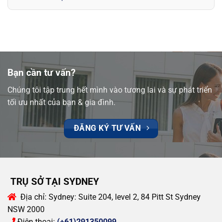
Bạn cần tư vấn?
Chúng tôi tập trung hết mình vào tương lai và sự phát triển
tối ưu nhất của bạn & gia đình.
ĐĂNG KÝ TƯ VẤN
TRỤ SỞ TẠI SYDNEY
Địa chỉ:
Sydney: Suite 204, level 2, 84 Pitt St Sydney
NSW 2000
Điện thoại:
(+61)291350099