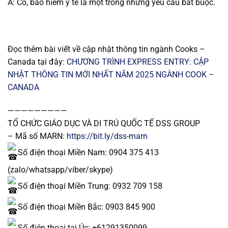
A: Có, bảo hiểm y tế là một trong những yêu cầu bắt buộc.
Đọc thêm bài viết về cập nhật thông tin ngành Cooks –
Canada tại đây:
CHƯƠNG TRÌNH EXPRESS ENTRY: CẬP
NHẬT THÔNG TIN MỚI NHẤT NĂM 2025 NGÀNH COOK –
CANADA
—————————
TỔ CHỨC GIÁO DỤC VÀ DI TRÚ QUỐC TẾ DSS GROUP
– Mã số MARN:
https://bit.ly/dss-marn
Số điện thoại Miền Nam: 0904 375 413
(zalo/whatsapp/viber/skype)
Số điện thoại Miền Trung: 0932 709 158
Số điện thoại Miền Bắc: 0903 845 900
Số điện thoại tại Úc: +61291350099