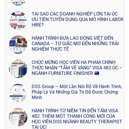
TẠI SAO CÁC DOANH NGHIỆP LỚN TẠI ÚC
ƯU TIÊN TUYỂN DỤNG QUA MÔ HÌNH LABOR
HIRE?
HÀNH TRÌNH ĐƯA LAO ĐỘNG VIỆT ĐẾN
CANADA – TỪ GIẤC MƠ ĐẾN NHỮNG TRẢI
NGHIỆM THỰC TẾ
CHÚC MỪNG HỌC VIÊN HA PHAM CHÍNH
THỨC NHẬN “TẤM VÉ VÀNG” VISA 482 ÚC –
NGÀNH FURNITURE FINISHER
DSS Group – Một Lần Nói Rõ Về Hành Trình,
Pháp Lý Và Những Giá Trị Đã Được Chứng
Minh
HÀNH TRÌNH TỪ NIỀM TIN ĐẾN TẤM VISA
482: THÊM MỘT THÀNH CÔNG MỚI CỦA
HỌC VIÊN DSS NGÀNH BEAUTY THERAPIST
TẠI ÚC!