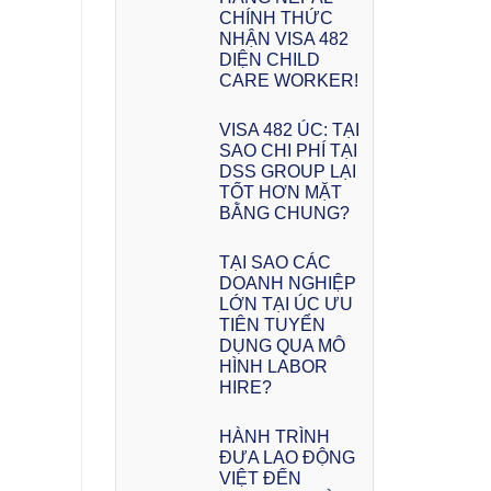
CHÍNH THỨC
NHẬN VISA 482
DIỆN CHILD
CARE WORKER!
VISA 482 ÚC: TẠI
SAO CHI PHÍ TẠI
DSS GROUP LẠI
TỐT HƠN MẶT
BẰNG CHUNG?
TẠI SAO CÁC
DOANH NGHIỆP
LỚN TẠI ÚC ƯU
TIÊN TUYỂN
DỤNG QUA MÔ
HÌNH LABOR
HIRE?
HÀNH TRÌNH
ĐƯA LAO ĐỘNG
VIỆT ĐẾN