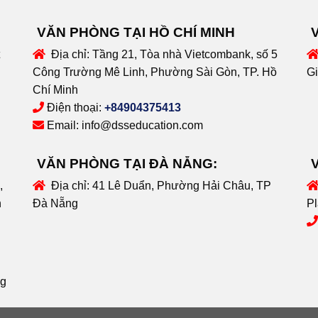
VĂN PHÒNG TẠI HỒ CHÍ MINH
Địa chỉ:
Tầng 21, Tòa nhà Vietcombank, số 5
Công Trường Mê Linh, Phường Sài Gòn, TP. Hồ
Gi
Chí Minh
Điện thoại:
+84904375413
Email:
info@dsseducation.com
VĂN PHÒNG TẠI ĐÀ NẴNG:
,
Địa chỉ:
41 Lê Duẩn, Phường Hải Châu, TP
n
Đà Nẵng
Pl
ng