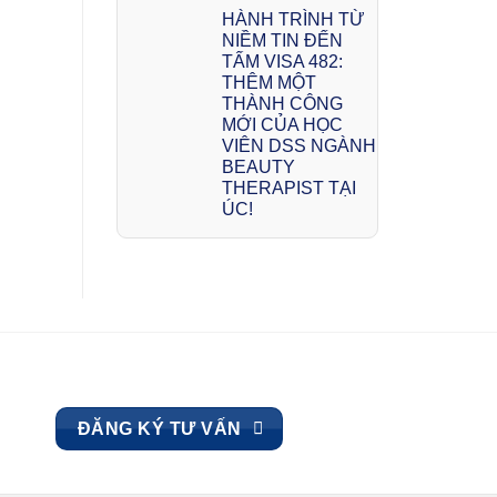
HÀNH TRÌNH TỪ
NIỀM TIN ĐẾN
TẤM VISA 482:
THÊM MỘT
THÀNH CÔNG
MỚI CỦA HỌC
VIÊN DSS NGÀNH
BEAUTY
THERAPIST TẠI
ÚC!
ĐĂNG KÝ TƯ VẤN