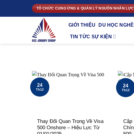
Chuyển
TỔ CHỨC CUNG ỨNG & QUẢN LÝ NGUỒN NHÂN LỰC
đến
nội
GIỚI THIỆU
DU HỌC NGHỀ
dung
TIN TỨC SỰ KIỆN
24
24
Th12
Th12
Thay Đổi Quan Trọng Về Visa
Cập 
500 Onshore – Hiệu Lực Từ
Chín
01/01/2025
500 