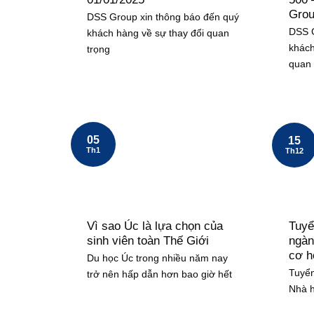
Gro
DSS Group xin thông báo đến quý
DSS G
khách hàng về sự thay đổi quan
khách
trọng
quan 
05
15
Th1
Th12
Vì sao Úc là lựa chọn của
Tuyể
sinh viên toàn Thế Giới
ngàn
cơ h
Du học Úc trong nhiều năm nay
Tuyển
trở nên hấp dẫn hơn bao giờ hết
Nhà h