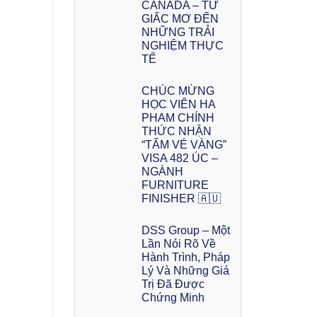
CANADA – TỪ
GIẤC MƠ ĐẾN
NHỮNG TRẢI
NGHIỆM THỰC
TẾ
CHÚC MỪNG
HỌC VIÊN HA
PHAM CHÍNH
THỨC NHẬN
“TẤM VÉ VÀNG”
VISA 482 ÚC –
NGÀNH
FURNITURE
FINISHER 🇦🇺
DSS Group – Một
Lần Nói Rõ Về
Hành Trình, Pháp
Lý Và Những Giá
Trị Đã Được
Chứng Minh