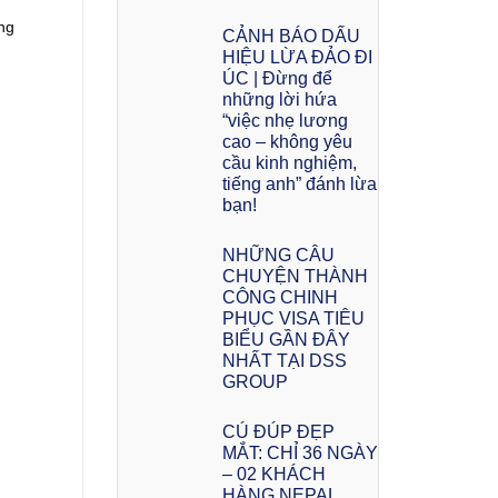
ng
CẢNH BÁO DẤU
HIỆU LỪA ĐẢO ĐI
ÚC | Đừng để
những lời hứa
“việc nhẹ lương
cao – không yêu
cầu kinh nghiệm,
tiếng anh” đánh lừa
bạn!
NHỮNG CÂU
CHUYỆN THÀNH
CÔNG CHINH
PHỤC VISA TIÊU
BIỂU GẦN ĐÂY
NHẤT TẠI DSS
GROUP
CÚ ĐÚP ĐẸP
MẮT: CHỈ 36 NGÀY
– 02 KHÁCH
HÀNG NEPAL