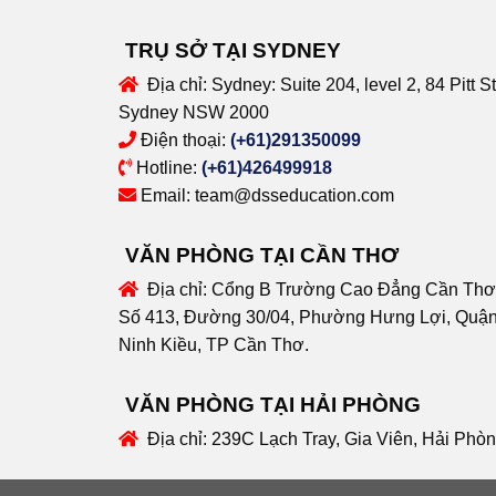
TRỤ SỞ TẠI SYDNEY
Địa chỉ:
Sydney: Suite 204, level 2, 84 Pitt St
Sydney NSW 2000
Điện thoại:
(+61)291350099
Hotline:
(+61)426499918
Email:
team@dsseducation.com
VĂN PHÒNG TẠI CẦN THƠ
Địa chỉ:
Cổng B Trường Cao Đẳng Cần Thơ
Số 413, Đường 30/04, Phường Hưng Lợi, Quậ
Ninh Kiều, TP Cần Thơ.
VĂN PHÒNG TẠI HẢI PHÒNG
Địa chỉ:
239C Lạch Tray, Gia Viên, Hải Phò