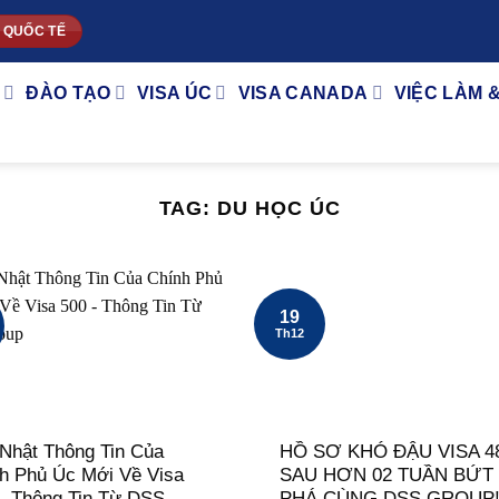
 QUỐC TẾ
ĐÀO TẠO
VISA ÚC
VISA CANADA
VIỆC LÀM 
TAG:
DU HỌC ÚC
19
Th12
Nhật Thông Tin Của
HỒ SƠ KHÓ ĐẬU VISA 4
h Phủ Úc Mới Về Visa
SAU HƠN 02 TUẦN BỨT
– Thông Tin Từ DSS
PHÁ CÙNG DSS GROUP