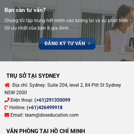
Bạn cần tư vấn?
Chúng tôi tập trung hết mình vào tương lai và sự phát triển
tối ưu nhất của bạn & gia đình.
ĐĂNG KÝ TƯ VẤN
TRỤ SỞ TẠI SYDNEY
Địa chỉ:
Sydney: Suite 204, level 2, 84 Pitt St Sydney
NSW 2000
Điện thoại:
(+61)291350099
Hotline:
(+61)426499918
Email:
team@dsseducation.com
VĂN PHÒNG TẠI HỒ CHÍ MINH