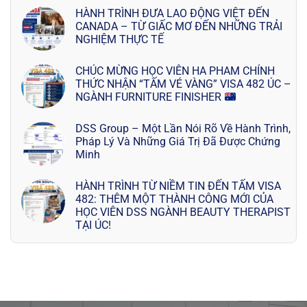
HÀNH TRÌNH ĐƯA LAO ĐỘNG VIỆT ĐẾN
CANADA – TỪ GIẤC MƠ ĐẾN NHỮNG TRẢI
NGHIỆM THỰC TẾ
CHÚC MỪNG HỌC VIÊN HA PHAM CHÍNH
THỨC NHẬN “TẤM VÉ VÀNG” VISA 482 ÚC –
NGÀNH FURNITURE FINISHER
DSS Group – Một Lần Nói Rõ Về Hành Trình,
Pháp Lý Và Những Giá Trị Đã Được Chứng
Minh
HÀNH TRÌNH TỪ NIỀM TIN ĐẾN TẤM VISA
482: THÊM MỘT THÀNH CÔNG MỚI CỦA
HỌC VIÊN DSS NGÀNH BEAUTY THERAPIST
TẠI ÚC!