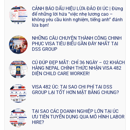
CẢNH BÁO DẤU HIỆU LỪA ĐẢO ĐI ÚC | Đừng
để những lời hứa “việc nhẹ lương cao –
không yêu cầu kinh nghiệm, tiếng anh” đánh
lừa bạn!
NHỮNG CÂU CHUYỆN THÀNH CÔNG CHINH
PHỤC VISA TIÊU BIỂU GẦN ĐÂY NHẤT TẠI
DSS GROUP
CÚ ĐÚP ĐẸP MẮT: CHỈ 36 NGÀY – 02 KHÁCH
HÀNG NEPAL CHÍNH THỨC NHẬN VISA 482
DIỆN CHILD CARE WORKER!
VISA 482 ÚC: TẠI SAO CHI PHÍ TẠI DSS
GROUP LẠI TỐT HƠN MẶT BẰNG CHUNG?
TẠI SAO CÁC DOANH NGHIỆP LỚN TẠI ÚC
ƯU TIÊN TUYỂN DỤNG QUA MÔ HÌNH LABOR
HIRE?