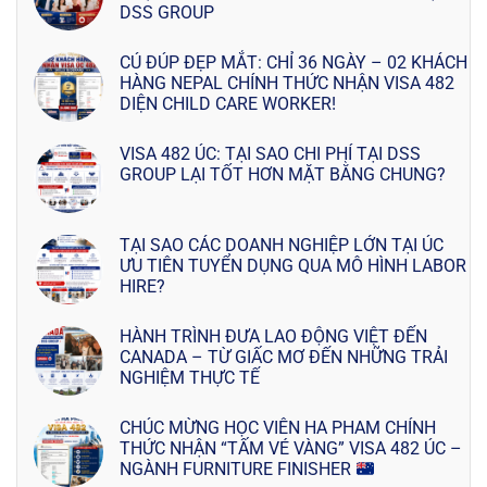
DSS GROUP
CÚ ĐÚP ĐẸP MẮT: CHỈ 36 NGÀY – 02 KHÁCH
HÀNG NEPAL CHÍNH THỨC NHẬN VISA 482
DIỆN CHILD CARE WORKER!
VISA 482 ÚC: TẠI SAO CHI PHÍ TẠI DSS
GROUP LẠI TỐT HƠN MẶT BẰNG CHUNG?
TẠI SAO CÁC DOANH NGHIỆP LỚN TẠI ÚC
ƯU TIÊN TUYỂN DỤNG QUA MÔ HÌNH LABOR
HIRE?
HÀNH TRÌNH ĐƯA LAO ĐỘNG VIỆT ĐẾN
CANADA – TỪ GIẤC MƠ ĐẾN NHỮNG TRẢI
NGHIỆM THỰC TẾ
CHÚC MỪNG HỌC VIÊN HA PHAM CHÍNH
THỨC NHẬN “TẤM VÉ VÀNG” VISA 482 ÚC –
NGÀNH FURNITURE FINISHER