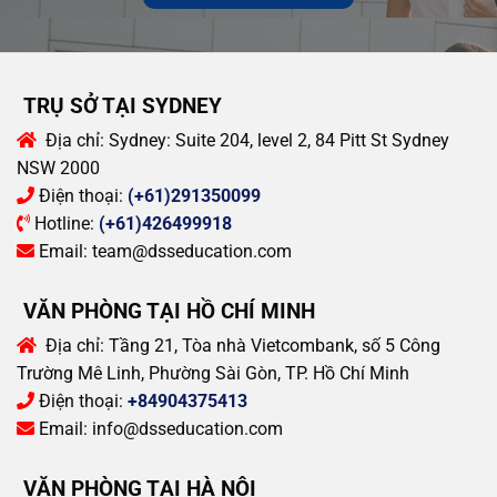
TRỤ SỞ TẠI SYDNEY
Địa chỉ:
Sydney: Suite 204, level 2, 84 Pitt St Sydney
NSW 2000
Điện thoại:
(+61)291350099
Hotline:
(+61)426499918
Email:
team@dsseducation.com
VĂN PHÒNG TẠI HỒ CHÍ MINH
Địa chỉ:
Tầng 21, Tòa nhà Vietcombank, số 5 Công
Trường Mê Linh, Phường Sài Gòn, TP. Hồ Chí Minh
Điện thoại:
+84904375413
Email:
info@dsseducation.com
VĂN PHÒNG TẠI HÀ NỘI