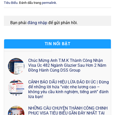
Tiêu Biểu
. Đánh dấu trang
permalink
.
Bạn phải
đăng nhập
để gửi phản hồi.
TIN NỔI BẬT
Chúc Mừng Anh T.M.K Thành Công Nhận
Visa Úc 482 Ngành Glazier Sau Hơn 2 Năm
Đồng Hành Cùng DSS Group
CẢNH BÁO DẤU HIỆU LỪA ĐẢO ĐI ÚC | Đừng
để những lời hứa “việc nhẹ lương cao –
không yêu cầu kinh nghiệm, tiếng anh” đánh
lừa bạn!
NHỮNG CÂU CHUYỆN THÀNH CÔNG CHINH
PHỤC VISA TIÊU BIỂU GẦN ĐÂY NHẤT TẠI