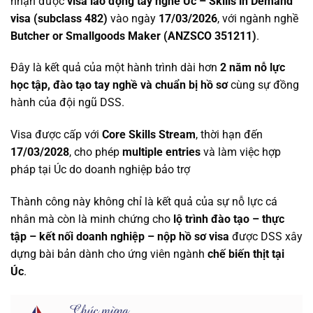
nhận được
visa lao động tay nghề Úc – Skills in Demand
visa (subclass 482)
vào ngày
17/03/2026
, với ngành nghề
Butcher or Smallgoods Maker (ANZSCO 351211)
.
Đây là kết quả của một hành trình dài hơn
2 năm nỗ lực
học tập, đào tạo tay nghề và chuẩn bị hồ sơ
cùng sự đồng
hành của đội ngũ DSS.
Visa được cấp với
Core Skills Stream
, thời hạn đến
17/03/2028
, cho phép
multiple entries
và làm việc hợp
pháp tại Úc do doanh nghiệp bảo trợ
Thành công này không chỉ là kết quả của sự nỗ lực cá
nhân mà còn là minh chứng cho
lộ trình đào tạo – thực
tập – kết nối doanh nghiệp – nộp hồ sơ visa
được DSS xây
dựng bài bản dành cho ứng viên ngành
chế biến thịt tại
Úc
.