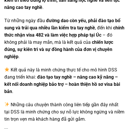
kiên trì theo đúng lộ trình, sẵn sàng học nghề và liên tục
nâng cao tay nghề
.
Từ những ngày đầu
đường dao còn yếu, phải đào tạo bổ
sung và trải qua nhiều lần kiểm tra tay nghề
, đến khi
chính
thức nhận visa 482 và làm việc hợp pháp tại Úc
– đó
không phải là may mắn, mà là kết quả của
chiến lược
đúng, sự kiên trì và sự đồng hành của đơn vị chuyên
nghiệp
.
Kết quả này là minh chứng thực tế cho mô hình DSS
đang triển khai:
đào tạo tay nghề – nâng cao kỹ năng –
kết nối doanh nghiệp bảo trợ – hoàn thiện hồ sơ visa bài
bản
.
Những câu chuyện thành công liên tiếp gần đây nhất
tại DSS là minh chứng cho sự nỗ lực không ngừng và niềm
tin trọn vẹn mà khách hàng đã gửi gắm.