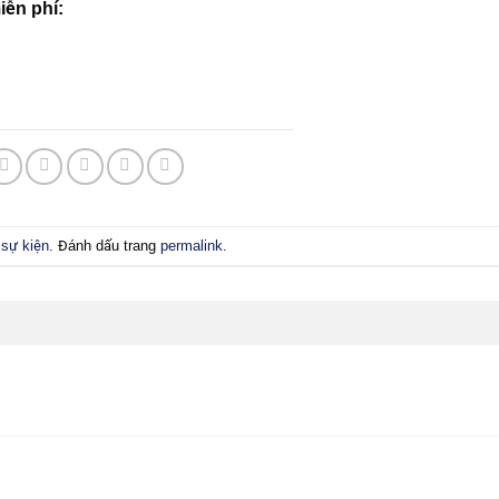
iễn phí:
 sự kiện
. Đánh dấu trang
permalink
.