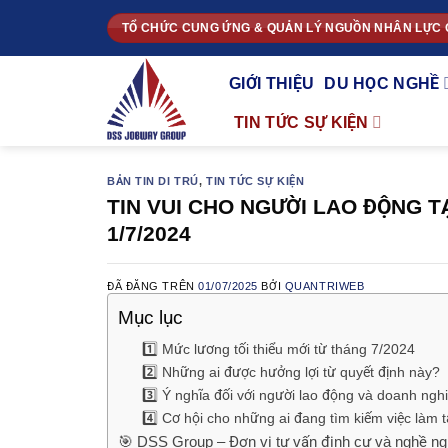
Chuyển
TỔ CHỨC CUNG ỨNG & QUẢN LÝ NGUỒN NHÂN LỰC 
đến
nội
GIỚI THIỆU
DU HỌC NGHỀ
dung
TIN TỨC SỰ KIỆN
BẢN TIN DI TRÚ
,
TIN TỨC SỰ KIỆN
TIN VUI CHO NGƯỜI LAO ĐỘNG T
1/7/2024
ĐÃ ĐĂNG TRÊN
01/07/2025
BỞI
QUANTRIWEB
Mục lục
1️⃣ Mức lương tối thiểu mới từ tháng 7/2024
2️⃣ Những ai được hưởng lợi từ quyết định này?
3️⃣ Ý nghĩa đối với người lao động và doanh ngh
4️⃣ Cơ hội cho những ai đang tìm kiếm việc làm t
🎯 DSS Group – Đơn vị tư vấn định cư và nghề ngh