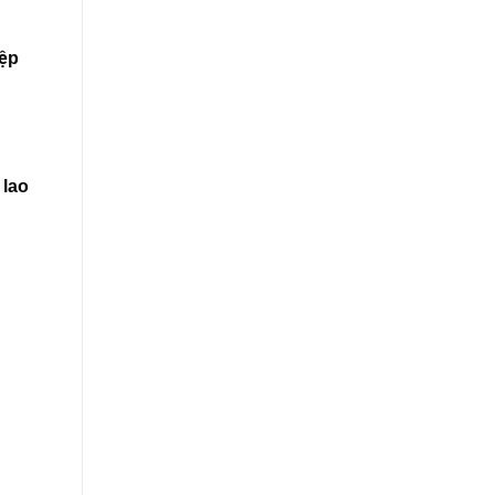
ệp
 lao