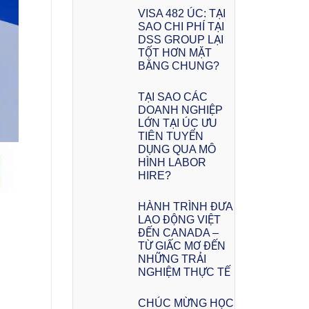
VISA 482 ÚC: TẠI
SAO CHI PHÍ TẠI
DSS GROUP LẠI
TỐT HƠN MẶT
BẰNG CHUNG?
TẠI SAO CÁC
DOANH NGHIỆP
LỚN TẠI ÚC ƯU
TIÊN TUYỂN
DỤNG QUA MÔ
HÌNH LABOR
HIRE?
HÀNH TRÌNH ĐƯA
LAO ĐỘNG VIỆT
ĐẾN CANADA –
TỪ GIẤC MƠ ĐẾN
NHỮNG TRẢI
NGHIỆM THỰC TẾ
CHÚC MỪNG HỌC