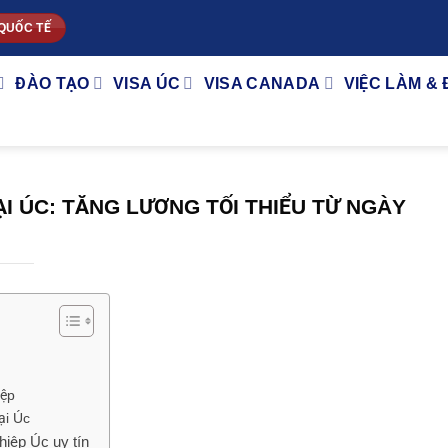
QUỐC TẾ
ĐÀO TẠO
VISA ÚC
VISA CANADA
VIỆC LÀM & 
ẠI ÚC: TĂNG LƯƠNG TỐI THIỂU TỪ NGÀY
iệp
ại Úc
iệp Úc uy tín