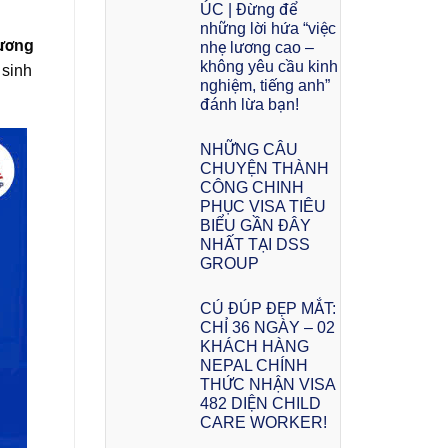
ÚC | Đừng để
những lời hứa “việc
lương
nhẹ lương cao –
không yêu cầu kinh
 sinh
nghiệm, tiếng anh”
đánh lừa bạn!
NHỮNG CÂU
CHUYỆN THÀNH
CÔNG CHINH
PHỤC VISA TIÊU
BIỂU GẦN ĐÂY
NHẤT TẠI DSS
GROUP
CÚ ĐÚP ĐẸP MẮT:
CHỈ 36 NGÀY – 02
KHÁCH HÀNG
NEPAL CHÍNH
THỨC NHẬN VISA
482 DIỆN CHILD
CARE WORKER!