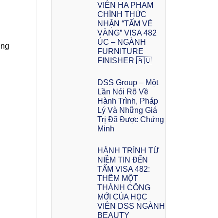
VIÊN HA PHAM
CHÍNH THỨC
NHẬN “TẤM VÉ
VÀNG” VISA 482
ÚC – NGÀNH
ảng
FURNITURE
FINISHER 🇦🇺
DSS Group – Một
Lần Nói Rõ Về
Hành Trình, Pháp
Lý Và Những Giá
Trị Đã Được Chứng
Minh
HÀNH TRÌNH TỪ
NIỀM TIN ĐẾN
TẤM VISA 482:
THÊM MỘT
THÀNH CÔNG
MỚI CỦA HỌC
VIÊN DSS NGÀNH
BEAUTY