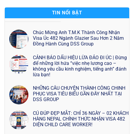
TIN NỔI BẬT
Chúc Mừng Anh T.M.K Thành Công Nhận
Visa Úc 482 Ngành Glazier Sau Hơn 2 Năm
Đồng Hành Cùng DSS Group
CẢNH BÁO DẤU HIỆU LỪA ĐẢO ĐI ÚC | Đừng
để những lời hứa “việc nhẹ lương cao –
không yêu cầu kinh nghiệm, tiếng anh” đánh
lừa bạn!
NHỮNG CÂU CHUYỆN THÀNH CÔNG CHINH
PHỤC VISA TIÊU BIỂU GẦN ĐÂY NHẤT TẠI
DSS GROUP
CÚ ĐÚP ĐẸP MẮT: CHỈ 36 NGÀY – 02 KHÁCH
HÀNG NEPAL CHÍNH THỨC NHẬN VISA 482
DIỆN CHILD CARE WORKER!