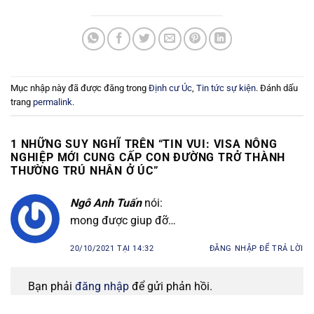
Mục nhập này đã được đăng trong
Định cư Úc
,
Tin tức sự kiện
. Đánh dấu
trang
permalink
.
1 NHỮNG SUY NGHĨ TRÊN “
TIN VUI: VISA NÔNG
NGHIỆP MỚI CUNG CẤP CON ĐƯỜNG TRỞ THÀNH
THƯỜNG TRÚ NHÂN Ở ÚC
”
Ngô Anh Tuấn
nói:
mong được giup đỡ…
20/10/2021 TẠI 14:32
ĐĂNG NHẬP ĐỂ TRẢ LỜI
Bạn phải
đăng nhập
để gửi phản hồi.