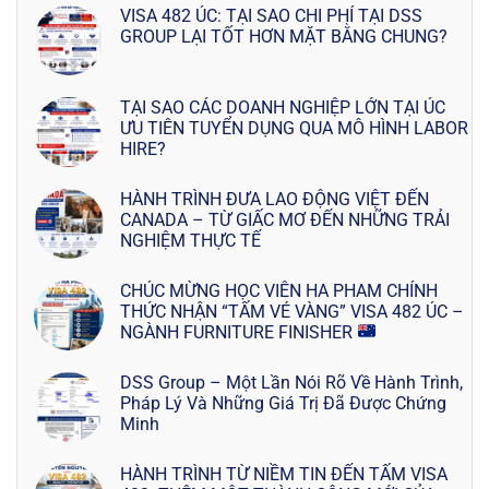
VISA 482 ÚC: TẠI SAO CHI PHÍ TẠI DSS
GROUP LẠI TỐT HƠN MẶT BẰNG CHUNG?
TẠI SAO CÁC DOANH NGHIỆP LỚN TẠI ÚC
ƯU TIÊN TUYỂN DỤNG QUA MÔ HÌNH LABOR
HIRE?
HÀNH TRÌNH ĐƯA LAO ĐỘNG VIỆT ĐẾN
CANADA – TỪ GIẤC MƠ ĐẾN NHỮNG TRẢI
NGHIỆM THỰC TẾ
CHÚC MỪNG HỌC VIÊN HA PHAM CHÍNH
THỨC NHẬN “TẤM VÉ VÀNG” VISA 482 ÚC –
NGÀNH FURNITURE FINISHER
DSS Group – Một Lần Nói Rõ Về Hành Trình,
Pháp Lý Và Những Giá Trị Đã Được Chứng
Minh
HÀNH TRÌNH TỪ NIỀM TIN ĐẾN TẤM VISA