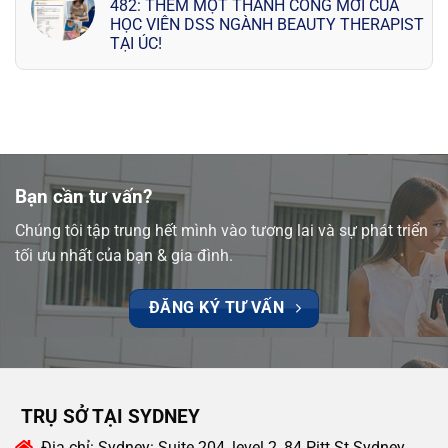
482: THÊM MỘT THÀNH CÔNG MỚI CỦA
HỌC VIÊN DSS NGÀNH BEAUTY THERAPIST
TẠI ÚC!
Bạn cần tư vấn?
Chúng tôi tập trung hết mình vào tương lai và sự phát triển
tối ưu nhất của bạn & gia đình.
ĐĂNG KÝ TƯ VẤN
TRỤ SỞ TẠI SYDNEY
Địa chỉ:
Sydney: Suite 204, level 2, 84 Pitt St Sydney