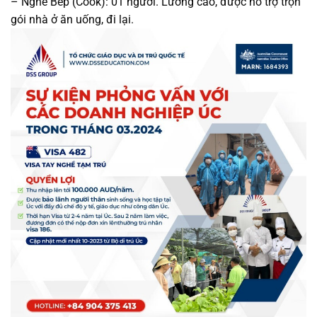
– Nghề Bếp (Cook): 01 người. Lương cao, được hỗ trợ trọn
gói nhà ở ăn uống, đi lại.