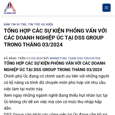
Chuyển
đến
nội
dung
BẢN TIN DI TRÚ
,
TIN TỨC SỰ KIỆN
TỔNG HỢP CÁC SỰ KIỆN PHỎNG VẤN VỚI
CÁC DOANH NGHIỆP ÚC TẠI DSS GROUP
TRONG THÁNG 03/2024
ĐÃ ĐĂNG TRÊN
07/03/2024
BỞI
MARKETING TEAM DSS EDUCATION
TỔNG HỢP CÁC SỰ KIỆN PHỎNG VẤN VỚI CÁC DOANH
NGHIỆP ÚC TẠI DSS GROUP TRONG THÁNG 03/2024
Chính phủ Úc đang có chính sách ưu tiên với những người
có kỹ năng và trình độ chuyên môn phù hợp với nhu cầu
việc làm tại nước này.
Xem ngay những ngành nghề đang thiếu hụt nhân lực tại
Úc không chỉ dễ xin việc mà còn có mức thu nhập hấp
dẫn.
DSS Group cập nhật các công việc tại Úc đang cần hồ sơ