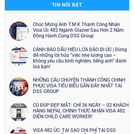
TIN NỔI BẬT
Chúc Mừng Anh T.M.K Thành Công Nhận
Visa Úc 482 Ngành Glazier Sau Hơn 2 Năm
Đồng Hành Cùng DSS Group
CẢNH BÁO DẤU HIỆU LỪA ĐẢO ĐI ÚC | Đừng
để những lời hứa “việc nhẹ lương cao –
không yêu cầu kinh nghiệm, tiếng anh” đánh
lừa bạn!
NHỮNG CÂU CHUYỆN THÀNH CÔNG CHINH
PHỤC VISA TIÊU BIỂU GẦN ĐÂY NHẤT TẠI
DSS GROUP
CÚ ĐÚP ĐẸP MẮT: CHỈ 36 NGÀY – 02 KHÁCH
HÀNG NEPAL CHÍNH THỨC NHẬN VISA 482
DIỆN CHILD CARE WORKER!
VISA 482 ÚC: TẠI SAO CHI PHÍ TẠI DSS