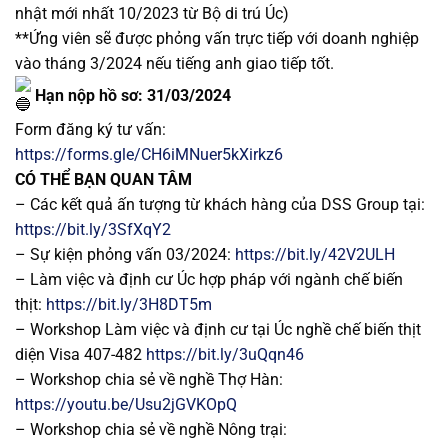
nhật mới nhất 10/2023 từ Bộ di trú Úc)
**Ứng viên sẽ được phỏng vấn trực tiếp với doanh nghiệp
vào tháng 3/2024 nếu tiếng anh giao tiếp tốt.
Hạn nộp hồ sơ: 31/03/2024
Form đăng ký tư vấn:
https://forms.gle/CH6iMNuer5kXirkz6
CÓ THỂ BẠN QUAN TÂM
–
Các kết quả ấn tượng từ khách hàng của DSS Group tại:
https://bit.ly/3SfXqY2
–
Sự kiện phỏng vấn 03/2024:
https://bit.ly/42V2ULH
–
Làm việc và định cư Úc hợp pháp với ngành chế biến
thịt:
https://bit.ly/3H8DT5m
–
Workshop Làm việc và định cư tại Úc nghề chế biến thịt
diện Visa 407-482
https://bit.ly/3uQqn46
–
Workshop chia sẻ về nghề Thợ Hàn:
https://youtu.be/Usu2jGVKOpQ
–
Workshop chia sẻ về nghề Nông trại: