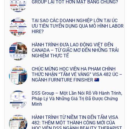
GROUP LẠI TỐT HƠN MẶT BẰNG CHUNG?
TẠI SAO CÁC DOANH NGHIỆP LỚN TẠI ÚC
ƯU TIÊN TUYỂN DỤNG QUA MÔ HÌNH LABOR
HIRE?
HÀNH TRÌNH ĐƯA LAO ĐỘNG VIỆT ĐẾN
CANADA – TỪ GIẤC MƠ ĐẾN NHỮNG TRẢI
NGHIỆM THỰC TẾ
CHÚC MỪNG HỌC VIÊN HA PHAM CHÍNH
THỨC NHẬN “TẤM VÉ VÀNG” VISA 482 ÚC –
NGÀNH FURNITURE FINISHER
DSS Group – Một Lần Nói Rõ Về Hành Trình,
Pháp Lý Và Những Giá Trị Đã Được Chứng
Minh
HÀNH TRÌNH TỪ NIỀM TIN ĐẾN TẤM VISA
482: THÊM MỘT THÀNH CÔNG MỚI CỦA
HỌC VIÊN DSS NGÀNH BEAUTY THERAPIST