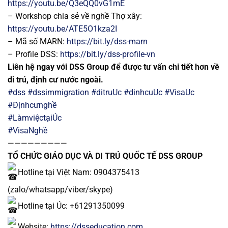
https://youtu.be/Q3eQQ0vG1mE
–
Workshop chia sẻ về nghề Thợ xây:
https://youtu.be/ATE5O1kza2I
– Mã số MARN:
https://bit.ly/dss-marn
– Profile DSS:
https://bit.ly/dss-profile-vn
Liên hệ ngay với DSS Group để được tư vấn chi tiết hơn về
di trú, định cư nước ngoài.
#dss
#dssimmigration
#ditruUc
#dinhcuUc
#VisaUc
#Địnhcưnghề
#LàmviệctạiÚc
#VisaNghề
—————————
TỔ CHỨC GIÁO DỤC VÀ DI TRÚ QUỐC TẾ DSS GROUP
Hotline tại Việt Nam: 0904375413
(zalo/whatsapp/viber/skype)
Hotline tại Úc: +61291350099
Website:
https://dsseducation.com