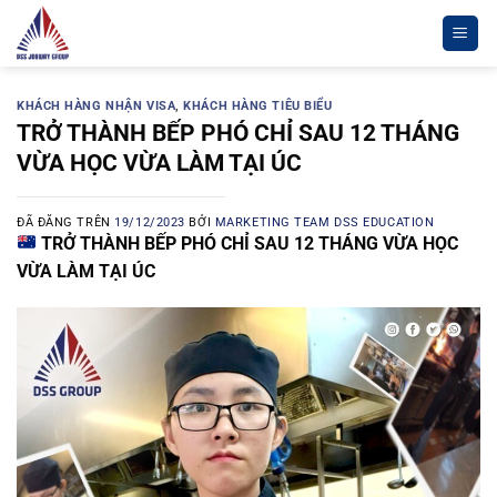
Chuyển
đến
nội
dung
KHÁCH HÀNG NHẬN VISA
,
KHÁCH HÀNG TIÊU BIỂU
TRỞ THÀNH BẾP PHÓ CHỈ SAU 12 THÁNG
VỪA HỌC VỪA LÀM TẠI ÚC
ĐÃ ĐĂNG TRÊN
19/12/2023
BỞI
MARKETING TEAM DSS EDUCATION
TRỞ THÀNH BẾP PHÓ CHỈ SAU 12 THÁNG VỪA HỌC
VỪA LÀM TẠI ÚC