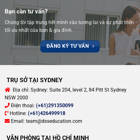
Bạn cần tư vấn?
Chúng tôi tập trung hết mình vào tương lai và sự phát triển
tối ưu nhất của bạn & gia đình.
ĐĂNG KÝ TƯ VẤN
TRỤ SỞ TẠI SYDNEY
Địa chỉ:
Sydney: Suite 204, level 2, 84 Pitt St Sydney
NSW 2000
Điện thoại:
(+61)291350099
Hotline:
(+61)426499918
Email:
team@dsseducation.com
VĂN PHÒNG TẠI HỒ CHÍ MINH