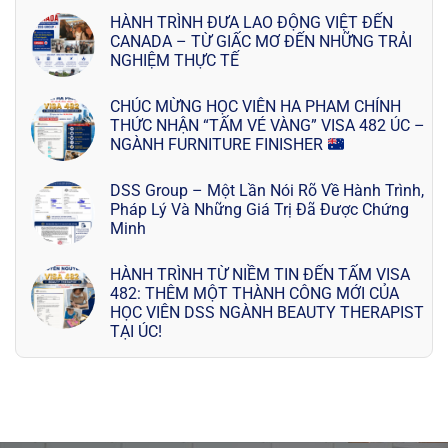
HÀNH TRÌNH ĐƯA LAO ĐỘNG VIỆT ĐẾN
CANADA – TỪ GIẤC MƠ ĐẾN NHỮNG TRẢI
NGHIỆM THỰC TẾ
CHÚC MỪNG HỌC VIÊN HA PHAM CHÍNH
THỨC NHẬN “TẤM VÉ VÀNG” VISA 482 ÚC –
NGÀNH FURNITURE FINISHER
DSS Group – Một Lần Nói Rõ Về Hành Trình,
Pháp Lý Và Những Giá Trị Đã Được Chứng
Minh
HÀNH TRÌNH TỪ NIỀM TIN ĐẾN TẤM VISA
482: THÊM MỘT THÀNH CÔNG MỚI CỦA
HỌC VIÊN DSS NGÀNH BEAUTY THERAPIST
TẠI ÚC!