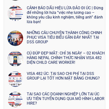
CẢNH BÁO DẤU HIỆU LỪA ĐẢO ĐI ÚC | Đừng
để những lời hứa “việc nhẹ lương cao –
không yêu cầu kinh nghiệm, tiếng anh” đánh
lừa bạn!
NHỮNG CÂU CHUYỆN THÀNH CÔNG CHINH
PHỤC VISA TIÊU BIỂU GẦN ĐÂY NHẤT TẠI
DSS GROUP
CÚ ĐÚP ĐẸP MẮT: CHỈ 36 NGÀY – 02 KHÁCH
HÀNG NEPAL CHÍNH THỨC NHẬN VISA 482
DIỆN CHILD CARE WORKER!
VISA 482 ÚC: TẠI SAO CHI PHÍ TẠI DSS
GROUP LẠI TỐT HƠN MẶT BẰNG CHUNG?
TẠI SAO CÁC DOANH NGHIỆP LỚN TẠI ÚC
ƯU TIÊN TUYỂN DỤNG QUA MÔ HÌNH LABOR
HIRE?