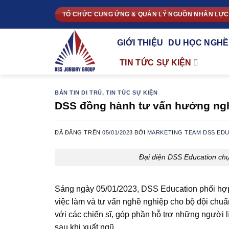
Chuyển
TỔ CHỨC CUNG ỨNG & QUẢN LÝ NGUỒN NHÂN LỰC
đến
nội
GIỚI THIỆU
DU HỌC NGHỀ
dung
TIN TỨC SỰ KIỆN
BẢN TIN DI TRÚ
,
TIN TỨC SỰ KIỆN
DSS đồng hành tư vấn hướng ngh
ĐÃ ĐĂNG TRÊN
05/01/2023
BỞI
MARKETING TEAM DSS ED
Đại diện DSS Education ch
Sáng ngày 05/01/2023, DSS Education phối hợp
việc làm và tư vấn nghề nghiệp cho bộ đội chuẩn
với các chiến sĩ, góp phần hỗ trợ những người l
sau khi xuất ngũ.