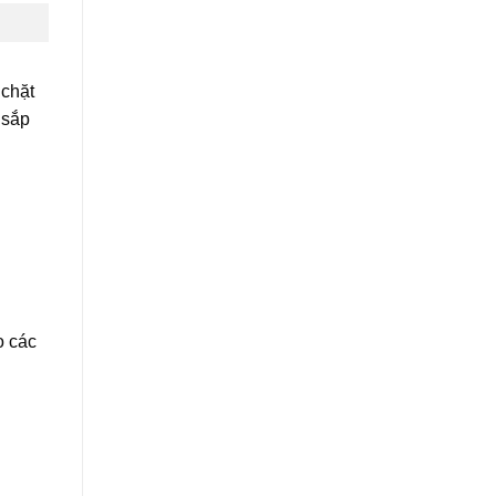
 chặt
 sắp
o các