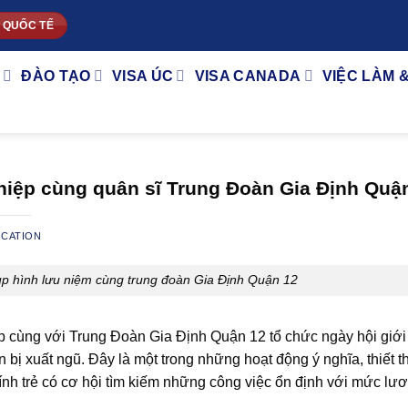
 QUỐC TẾ
ĐÀO TẠO
VISA ÚC
VISA CANADA
VIỆC LÀM 
iệp cùng quân sĩ Trung Đoàn Gia Định Quậ
UCATION
ụp hình lưu niệm cùng trung đoàn Gia Định Quận 12
 cùng với Trung Đoàn Gia Định Quận 12 tổ chức ngày hội giới 
 bị xuất ngũ. Đây là một trong những hoạt động ý nghĩa, thiết t
ính trẻ có cơ hội tìm kiếm những công việc ổn định với mức lươ