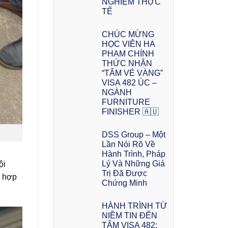
NGHIỆM THỰC
TẾ
CHÚC MỪNG
HỌC VIÊN HA
PHAM CHÍNH
THỨC NHẬN
“TẤM VÉ VÀNG”
VISA 482 ÚC –
NGÀNH
FURNITURE
FINISHER 🇦🇺
DSS Group – Một
Lần Nói Rõ Về
Hành Trình, Pháp
Lý Và Những Giá
ội
Trị Đã Được
ù hợp
Chứng Minh
HÀNH TRÌNH TỪ
NIỀM TIN ĐẾN
TẤM VISA 482: