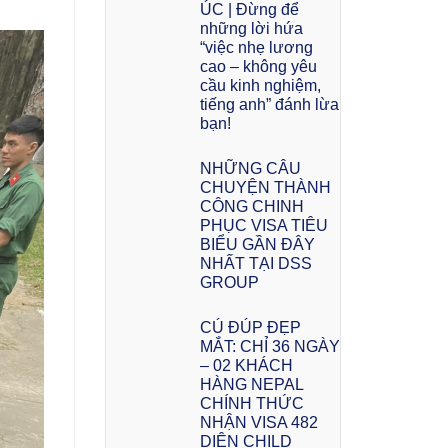
ÚC | Đừng để
những lời hứa
“việc nhẹ lương
cao – không yêu
cầu kinh nghiệm,
tiếng anh” đánh lừa
bạn!
NHỮNG CÂU
CHUYỆN THÀNH
CÔNG CHINH
PHỤC VISA TIÊU
BIỂU GẦN ĐÂY
NHẤT TẠI DSS
GROUP
CÚ ĐÚP ĐẸP
MẮT: CHỈ 36 NGÀY
– 02 KHÁCH
HÀNG NEPAL
CHÍNH THỨC
NHẬN VISA 482
DIỆN CHILD