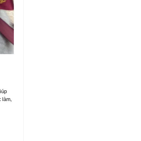
Giúp
c làm,