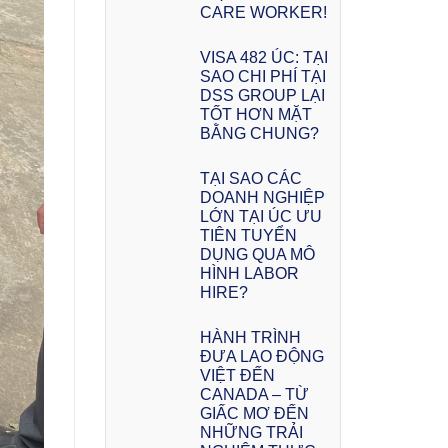
CARE WORKER!
VISA 482 ÚC: TẠI
SAO CHI PHÍ TẠI
DSS GROUP LẠI
TỐT HƠN MẶT
BẰNG CHUNG?
TẠI SAO CÁC
DOANH NGHIỆP
LỚN TẠI ÚC ƯU
TIÊN TUYỂN
DỤNG QUA MÔ
HÌNH LABOR
HIRE?
HÀNH TRÌNH
ĐƯA LAO ĐỘNG
VIỆT ĐẾN
CANADA – TỪ
GIẤC MƠ ĐẾN
NHỮNG TRẢI