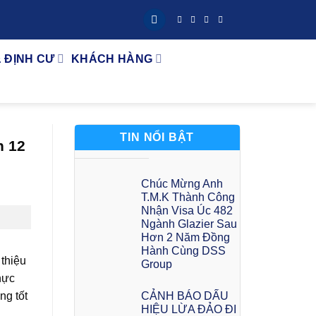
& ĐỊNH CƯ
KHÁCH HÀNG
TIN NỔI BẬT
n 12
Chúc Mừng Anh
T.M.K Thành Công
Nhận Visa Úc 482
Ngành Glazier Sau
Hơn 2 Năm Đồng
Hành Cùng DSS
thiệu
Group
hực
CẢNH BÁO DẤU
ng tốt
HIỆU LỪA ĐẢO ĐI