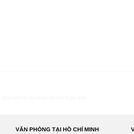
 phát triển tối ưu nhất của bạn & gia đình.
VĂN PHÒNG TẠI HỒ CHÍ MINH