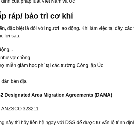
 định của pháp luật Việt Nam và Úc
ắp ráp/ bảo trì cơ khí
ển, đặc biệt là đối với người lao động. Khi làm việc tại đây, các
c lợi sau:
ộng,..
 như vợ chồng
trợ miễn giảm học phí tại các trường Công lập Úc
 dân bản địa
 482 Designated Area Migration Agreements (DAMA)
gành ANZSCO 323211
g này thì hãy liên hệ ngay với DSS để được tư vấn lộ trình địn