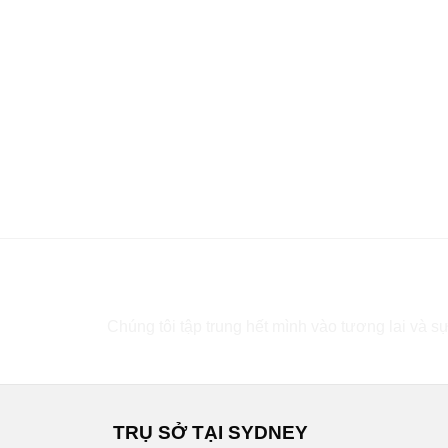
Bạn cần tư vấn?
Chúng tôi tập trung hết mình vào tương lai và sự
TRỤ SỞ TẠI SYDNEY