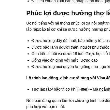
Đủ tiêu chuẩn xuất cảnh, nhập cảnh theo quy
Phúc lợi được hưởng
thợ l
Úc nổi tiếng với hệ thống phúc lợi xã hội phát tri
lắp ráp/bảo trì cơ khí sẽ được hưởng những phú
Được hưởng đầy đủ thuế, bảo hiểm y tế lao đ
Được bảo lãnh người thân, người phụ thuộc
Con trên 5 tuổi và dưới 18 tuổi được học hỗ 
Công việc ổn định với mức lương cao
Được hưởng mọi quyền lợi giống như người
Lộ trình lao động, định cư rõ ràng với Visa
Thợ lắp ráp/ bảo trì cơ khí (Fitter) – Mã n
Nếu bạn đang quan tâm tới chương trình lao độn
phù hợp với bạn nhất.