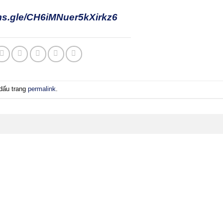
rms.gle/CH6iMNuer5kXirkz6
dấu trang
permalink
.