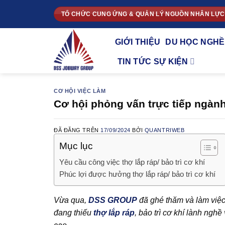
Chuyển
TỔ CHỨC CUNG ỨNG & QUẢN LÝ NGUỒN NHÂN LỰC
đến
nội
GIỚI THIỆU
DU HỌC NGHỀ
dung
TIN TỨC SỰ KIỆN
CƠ HỘI VIỆC LÀM
Cơ hội phỏng vấn trực tiếp ngành l
ĐÃ ĐĂNG TRÊN
17/09/2024
BỞI
QUANTRIWEB
Mục lục
️Yêu cầu công việc thợ lắp ráp/ bảo trì cơ khí
Phúc lợi được hưởng thợ lắp ráp/ bảo trì cơ khí
Vừa qua,
DSS GROUP
đã ghé thăm và làm việc
đang thiếu
thợ lắp ráp
, bảo trì cơ khí lành nghề