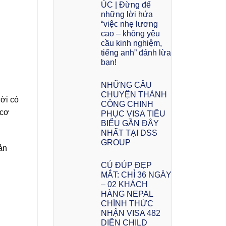
ÚC | Đừng để
những lời hứa
“việc nhẹ lương
cao – không yêu
cầu kinh nghiệm,
tiếng anh” đánh lừa
bạn!
NHỮNG CÂU
CHUYỆN THÀNH
ười có
CÔNG CHINH
 cơ
PHỤC VISA TIÊU
BIỂU GẦN ĐÂY
NHẤT TẠI DSS
GROUP
ản
CÚ ĐÚP ĐẸP
MẮT: CHỈ 36 NGÀY
– 02 KHÁCH
HÀNG NEPAL
CHÍNH THỨC
NHẬN VISA 482
DIỆN CHILD