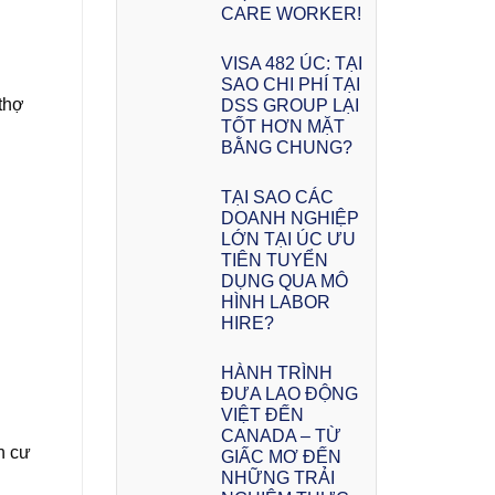
CARE WORKER!
VISA 482 ÚC: TẠI
SAO CHI PHÍ TẠI
 thợ
DSS GROUP LẠI
TỐT HƠN MẶT
BẰNG CHUNG?
TẠI SAO CÁC
DOANH NGHIỆP
LỚN TẠI ÚC ƯU
TIÊN TUYỂN
DỤNG QUA MÔ
HÌNH LABOR
HIRE?
HÀNH TRÌNH
ĐƯA LAO ĐỘNG
VIỆT ĐẾN
CANADA – TỪ
h cư
GIẤC MƠ ĐẾN
NHỮNG TRẢI