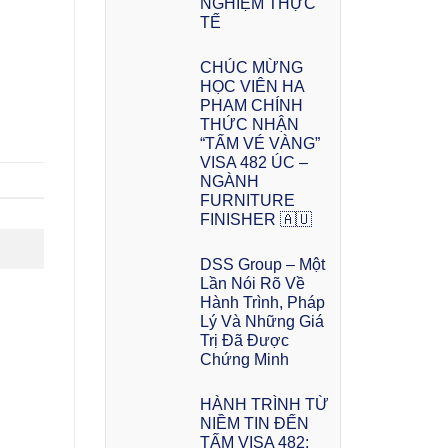
NGHIỆM THỰC
TẾ
CHÚC MỪNG
HỌC VIÊN HA
PHAM CHÍNH
THỨC NHẬN
“TẤM VÉ VÀNG”
VISA 482 ÚC –
NGÀNH
FURNITURE
FINISHER 🇦🇺
DSS Group – Một
Lần Nói Rõ Về
Hành Trình, Pháp
Lý Và Những Giá
Trị Đã Được
Chứng Minh
HÀNH TRÌNH TỪ
NIỀM TIN ĐẾN
TẤM VISA 482: