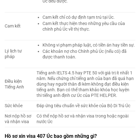
Úc đều được.
Cam kết chỉ có dự định tạm trú tại Úc.
Cam kết thực hiện theo những yêu cầu của
Cam kết
chính phủ Úc về thị thực.
Không vi phạm pháp luật, có tiền án hay tiền sự.
Lý lịch tư
Các khoản nợ cho Chính phủ Úc (nếu có) đã
pháp
được thanh toán.
Tiếng anh IELTS 4.5 hay PTE 50 với giá trị ít nhất 1
năm. Nếu chứng chỉ tiếng anh của bạn đã quá hạn
Điều kiện
dùng hay người thân đi kèm không đạt điều kiện
Tiếng Anh
tiếng anh. Bạn có thể tham khảo khóa học luyện
thi tiếng anh định cư Úc của PTE HELPER.
Sức khỏe
Đáp ứng tiêu chuẩn về sức khỏe của Bộ Di Trú Úc
Nơi nộp hồ sơ
Có thể nộp hồ sơ và nhận visa trong hoặc ngoài
và nhận visa
nước Úc
Hồ sơ xin visa 407 Úc bao gồm những gì?