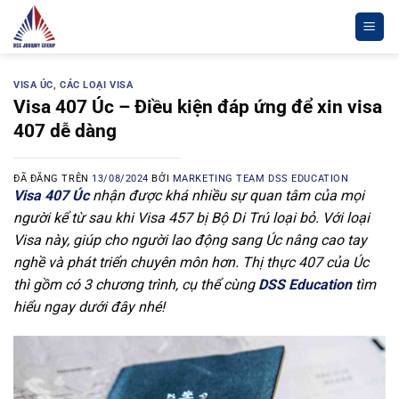
Chuyển
đến
nội
dung
VISA ÚC
,
CÁC LOẠI VISA
Visa 407 Úc – Điều kiện đáp ứng để xin visa
407 dễ dàng
ĐÃ ĐĂNG TRÊN
13/08/2024
BỞI
MARKETING TEAM DSS EDUCATION
Visa 407 Úc
nhận được khá nhiều sự quan tâm của mọi
người kể từ sau khi Visa 457 bị Bộ Di Trú loại bỏ. Với loại
Visa này, giúp cho người lao động sang Úc nâng cao tay
nghề và phát triển chuyên môn hơn. Thị thực 407 của Úc
thì gồm có 3 chương trình, cụ thể cùng
DSS Education
tìm
hiểu ngay dưới đây nhé!