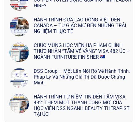
HIRE?
HÀNH TRÌNH ĐƯA LAO ĐỘNG VIỆT ĐẾN
CANADA – TỪ GIẤC MƠ ĐẾN NHỮNG TRẢI
NGHIỆM THỰC TẾ
CHÚC MỪNG HỌC VIÊN HA PHAM CHÍNH
THỨC NHẬN “TẤM VÉ VÀNG” VISA 482 ÚC –
NGÀNH FURNITURE FINISHER
DSS Group – Một Lần Nói Rõ Về Hành Trình,
Pháp Lý Và Những Giá Trị Đã Được Chứng
Minh
HÀNH TRÌNH TỪ NIỀM TIN ĐẾN TẤM VISA
482: THÊM MỘT THÀNH CÔNG MỚI CỦA
HỌC VIÊN DSS NGÀNH BEAUTY THERAPIST
TẠI ÚC!