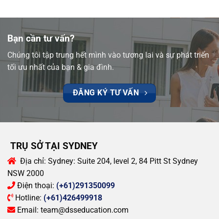
Bạn cần tư vấn?
Chúng tôi tập trung hết mình vào tương lai và sự phát triển
tối ưu nhất của bạn & gia đình.
ĐĂNG KÝ TƯ VẤN
TRỤ SỞ TẠI SYDNEY
Địa chỉ:
Sydney: Suite 204, level 2, 84 Pitt St Sydney
NSW 2000
Điện thoại:
(+61)291350099
Hotline:
(+61)426499918
Email:
team@dsseducation.com