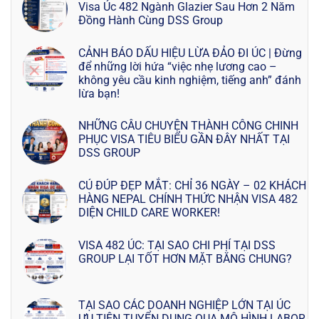
Visa Úc 482 Ngành Glazier Sau Hơn 2 Năm
Đồng Hành Cùng DSS Group
CẢNH BÁO DẤU HIỆU LỪA ĐẢO ĐI ÚC | Đừng
để những lời hứa “việc nhẹ lương cao –
không yêu cầu kinh nghiệm, tiếng anh” đánh
lừa bạn!
NHỮNG CÂU CHUYỆN THÀNH CÔNG CHINH
PHỤC VISA TIÊU BIỂU GẦN ĐÂY NHẤT TẠI
DSS GROUP
CÚ ĐÚP ĐẸP MẮT: CHỈ 36 NGÀY – 02 KHÁCH
HÀNG NEPAL CHÍNH THỨC NHẬN VISA 482
DIỆN CHILD CARE WORKER!
VISA 482 ÚC: TẠI SAO CHI PHÍ TẠI DSS
GROUP LẠI TỐT HƠN MẶT BẰNG CHUNG?
TẠI SAO CÁC DOANH NGHIỆP LỚN TẠI ÚC
ƯU TIÊN TUYỂN DỤNG QUA MÔ HÌNH LABOR