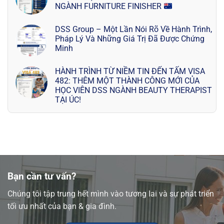
NGÀNH FURNITURE FINISHER
DSS Group – Một Lần Nói Rõ Về Hành Trình,
Pháp Lý Và Những Giá Trị Đã Được Chứng
Minh
HÀNH TRÌNH TỪ NIỀM TIN ĐẾN TẤM VISA
482: THÊM MỘT THÀNH CÔNG MỚI CỦA
HỌC VIÊN DSS NGÀNH BEAUTY THERAPIST
TẠI ÚC!
Bạn cần tư vấn?
Chúng tôi tập trung hết mình vào tương lai và sự phát triển
tối ưu nhất của bạn & gia đình.