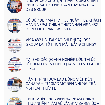
NHỮNG CÂU CHUYỆN THÀNH CÔNG CHINH
PHỤC VISA TIÊU BIỂU GẦN ĐÂY NHẤT TẠI
DSS GROUP
CÚ ĐÚP ĐẸP MẮT: CHỈ 36 NGÀY – 02 KHÁCH
HÀNG NEPAL CHÍNH THỨC NHẬN VISA 482
DIỆN CHILD CARE WORKER!
VISA 482 ÚC: TẠI SAO CHI PHÍ TẠI DSS
GROUP LẠI TỐT HƠN MẶT BẰNG CHUNG?
TẠI SAO CÁC DOANH NGHIỆP LỚN TẠI ÚC
ƯU TIÊN TUYỂN DỤNG QUA MÔ HÌNH LABOR
HIRE?
HÀNH TRÌNH ĐƯA LAO ĐỘNG VIỆT ĐẾN
CANADA – TỪ GIẤC MƠ ĐẾN NHỮNG TRẢI
NGHIỆM THỰC TẾ
CHÚC MỪNG HỌC VIÊN HA PHAM CHÍNH
THỨC NHẬN “TẤM VÉ VÀNG” VISA 482 ÚC –