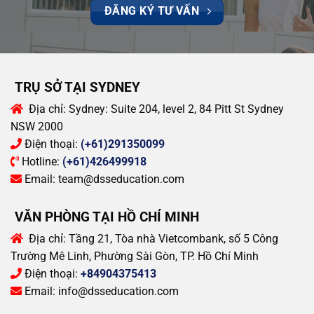
ĐĂNG KÝ TƯ VẤN
TRỤ SỞ TẠI SYDNEY
Địa chỉ:
Sydney: Suite 204, level 2, 84 Pitt St Sydney
NSW 2000
Điện thoại:
(+61)291350099
Hotline:
(+61)426499918
Email:
team@dsseducation.com
VĂN PHÒNG TẠI HỒ CHÍ MINH
Địa chỉ:
Tầng 21, Tòa nhà Vietcombank, số 5 Công
Trường Mê Linh, Phường Sài Gòn, TP. Hồ Chí Minh
Điện thoại:
+84904375413
Email:
info@dsseducation.com