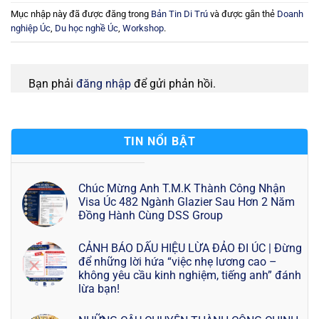
Mục nhập này đã được đăng trong
Bản Tin Di Trú
và được gắn thẻ
Doanh
nghiệp Úc
,
Du học nghề Úc
,
Workshop
.
Bạn phải
đăng nhập
để gửi phản hồi.
TIN NỔI BẬT
Chúc Mừng Anh T.M.K Thành Công Nhận
Visa Úc 482 Ngành Glazier Sau Hơn 2 Năm
Đồng Hành Cùng DSS Group
CẢNH BÁO DẤU HIỆU LỪA ĐẢO ĐI ÚC | Đừng
để những lời hứa “việc nhẹ lương cao –
không yêu cầu kinh nghiệm, tiếng anh” đánh
lừa bạn!