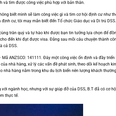
h và tìm được công việc phù hợp với bản thân.
 không biết mình sẽ làm công việc gì và tìm cơ hội định cư như th
à định cư, tôi may mắn biết đến Tổ chức Giáo dục và Di trú DSS.
 cùng trân quý và tự hào khi được bạn tin tưởng lựa chọn để đồ
 cho đến khi đạt được visa. Đằng sau mỗi câu chuyện thành côn
và cả DSS.
 – Mã ANZSCO: 141111. Đây một công việc ổn định và đầy triển
ủa nhà hàng, xử lý các vấn đề phát sinh, theo dõi kế hoạch ki
 do nhà hàng nằm trong khu du lịch biển nên lượng khách thườn
với ngành học, nhưng với sự giúp đỡ của DSS, B.T đã có cơ hộ
ệm thực tế.