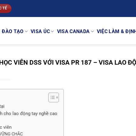
C TẾ
ĐÀO TẠO
VISA ÚC
VISA CANADA
VIỆC LÀM & ĐỊN
ỌC VIÊN DSS VỚI VISA PR 187 – VISA LAO Đ
tại
h cho lao động tay nghề cao
c viên
 VỮNG CHẮC