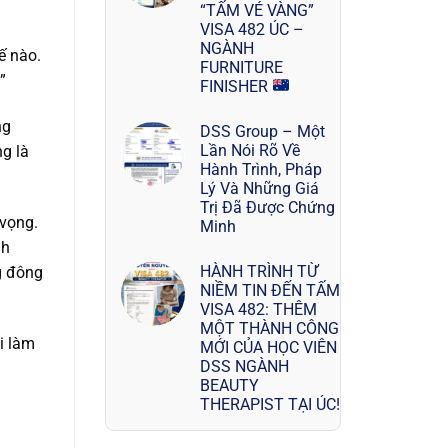
“TẤM VÉ VÀNG”
VISA 482 ÚC –
NGÀNH
ế nào.
FURNITURE
”
FINISHER
ng
DSS Group – Một
Lần Nói Rõ Về
g là
Hành Trình, Pháp
Lý Và Những Giá
Trị Đã Được Chứng
 vọng.
Minh
nh
HÀNH TRÌNH TỪ
g đông
NIỀM TIN ĐẾN TẤM
VISA 482: THÊM
MỘT THÀNH CÔNG
i làm
MỚI CỦA HỌC VIÊN
DSS NGÀNH
BEAUTY
THERAPIST TẠI ÚC!