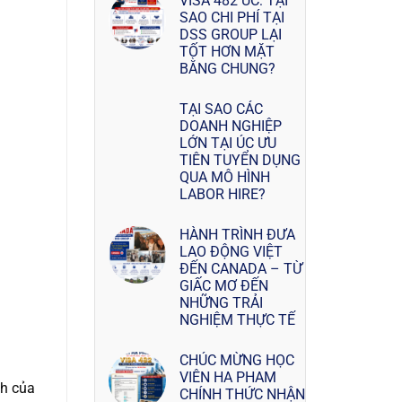
VISA 482 ÚC: TẠI
SAO CHI PHÍ TẠI
DSS GROUP LẠI
TỐT HƠN MẶT
BẰNG CHUNG?
TẠI SAO CÁC
DOANH NGHIỆP
LỚN TẠI ÚC ƯU
TIÊN TUYỂN DỤNG
QUA MÔ HÌNH
LABOR HIRE?
HÀNH TRÌNH ĐƯA
LAO ĐỘNG VIỆT
ĐẾN CANADA – TỪ
GIẤC MƠ ĐẾN
NHỮNG TRẢI
NGHIỆM THỰC TẾ
CHÚC MỪNG HỌC
VIÊN HA PHAM
nh của
CHÍNH THỨC NHẬN