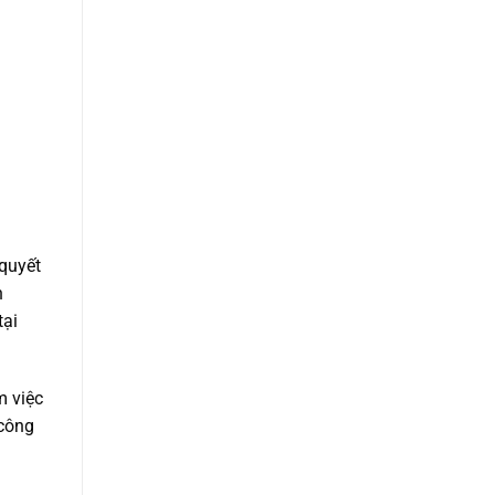
quyết
n
tại
m việc
 công