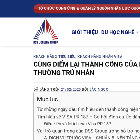
Chuyển
TỔ CHỨC CUNG ỨNG & QUẢN LÝ NGUỒN NHÂN LỰC QUỐ
đến
nội
dung
GIỚI THIỆU
DU HỌC NGHỀ
KHÁCH HÀNG TIÊU BIỂU
,
KHÁCH HÀNG NHẬN VISA
CÙNG ĐIỂM LẠI THÀNH CÔNG CỦA H
THƯỜNG TRÚ NHÂN
ĐÃ ĐĂNG TRÊN
21/02/2025
BỞI
BẢO NGỌC
Mục lục
Từ những ngày đầu tìm hiểu đến thành công hiện 
Tìm hiểu về VISA PR 187 – Cơ hội định cư Úc dàn
Điều kiện và lợi ích của Visa PR 187
Vai trò quan trọng của DSS Group trong hỗ trợ họ
A. DỊCH VỤ TRƯỚC VISA – CHUẨN BỊ NỀN TẢNG