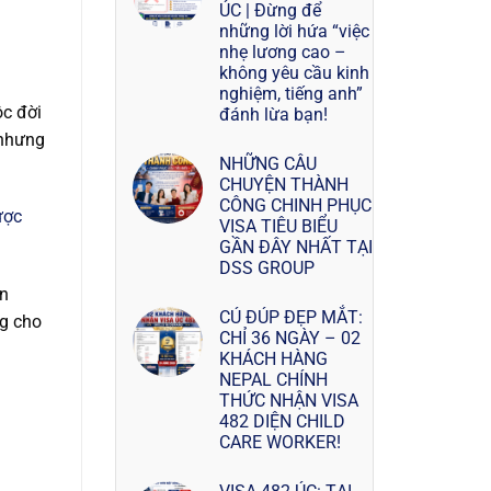
ÚC | Đừng để
những lời hứa “việc
nhẹ lương cao –
không yêu cầu kinh
nghiệm, tiếng anh”
ộc đời
đánh lừa bạn!
 nhưng
NHỮNG CÂU
CHUYỆN THÀNH
CÔNG CHINH PHỤC
ược
VISA TIÊU BIỂU
GẦN ĐÂY NHẤT TẠI
DSS GROUP
òn
CÚ ĐÚP ĐẸP MẮT:
ng cho
CHỈ 36 NGÀY – 02
KHÁCH HÀNG
NEPAL CHÍNH
THỨC NHẬN VISA
482 DIỆN CHILD
CARE WORKER!