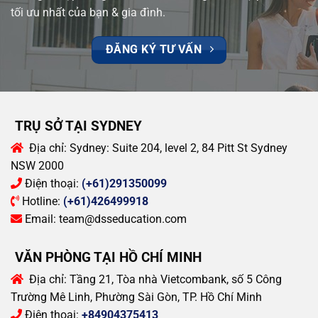
tối ưu nhất của bạn & gia đình.
ĐĂNG KÝ TƯ VẤN
TRỤ SỞ TẠI SYDNEY
Địa chỉ:
Sydney: Suite 204, level 2, 84 Pitt St Sydney
NSW 2000
Điện thoại:
(+61)291350099
Hotline:
(+61)426499918
Email:
team@dsseducation.com
VĂN PHÒNG TẠI HỒ CHÍ MINH
Địa chỉ:
Tầng 21, Tòa nhà Vietcombank, số 5 Công
Trường Mê Linh, Phường Sài Gòn, TP. Hồ Chí Minh
Điện thoại:
+84904375413