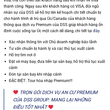
visa, mà còn theo sát khách hàng sau khi nhận về visa
thành công. Ngay sau khi khách hàng có VISA, đội ngũ
nhân sự của DSS sẽ hỗ trợ lên kế hoạch chi tiết chuẩn bị
cho hành trình di trú qua Úc/Canada của khách hàng
thông qua dịch vụ Premium của DSS giúp khách hàng ổn
định cuộc sống tại Úc một cách dễ dàng, chi tiết tại
đây
.
Xác nhận thông tin với Chủ doanh nghiệp bảo lãnh
Tư vấn chuẩn bị hành lý và các thủ tục xuất cảnh
Hỗ trợ tìm nơi ở
Đặt vé máy bay, đưa tiễn tại sân bay, hỗ trợ thủ tục xuất
cảnh
Đón tại sân bay khi nhập cảnh
ĐẶC BIỆT: Tour hòa nhập Premium!!!
TRỌN GÓI DỊCH VỤ AN CƯ PREMIUM
CỦA DSS GROUP: MANG LẠI NHỮNG
ĐIỀU TỐT NHẤT