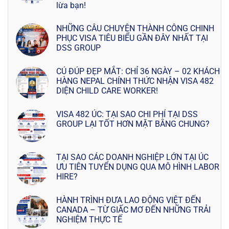
lừa bạn!
NHỮNG CÂU CHUYỆN THÀNH CÔNG CHINH
PHỤC VISA TIÊU BIỂU GẦN ĐÂY NHẤT TẠI
DSS GROUP
CÚ ĐÚP ĐẸP MẮT: CHỈ 36 NGÀY – 02 KHÁCH
HÀNG NEPAL CHÍNH THỨC NHẬN VISA 482
DIỆN CHILD CARE WORKER!
VISA 482 ÚC: TẠI SAO CHI PHÍ TẠI DSS
GROUP LẠI TỐT HƠN MẶT BẰNG CHUNG?
TẠI SAO CÁC DOANH NGHIỆP LỚN TẠI ÚC
ƯU TIÊN TUYỂN DỤNG QUA MÔ HÌNH LABOR
HIRE?
HÀNH TRÌNH ĐƯA LAO ĐỘNG VIỆT ĐẾN
CANADA – TỪ GIẤC MƠ ĐẾN NHỮNG TRẢI
NGHIỆM THỰC TẾ