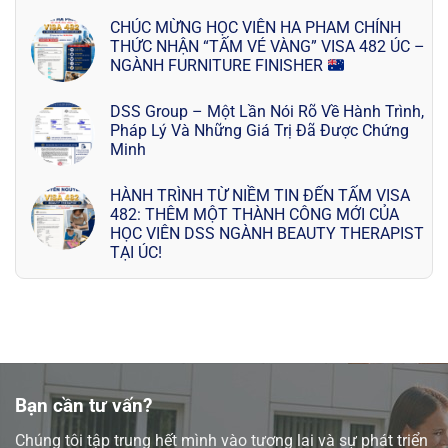
CHÚC MỪNG HỌC VIÊN HA PHAM CHÍNH
THỨC NHẬN “TẤM VÉ VÀNG” VISA 482 ÚC –
NGÀNH FURNITURE FINISHER
DSS Group – Một Lần Nói Rõ Về Hành Trình,
Pháp Lý Và Những Giá Trị Đã Được Chứng
Minh
HÀNH TRÌNH TỪ NIỀM TIN ĐẾN TẤM VISA
482: THÊM MỘT THÀNH CÔNG MỚI CỦA
HỌC VIÊN DSS NGÀNH BEAUTY THERAPIST
TẠI ÚC!
Bạn cần tư vấn?
Chúng tôi tập trung hết mình vào tương lai và sự phát triển