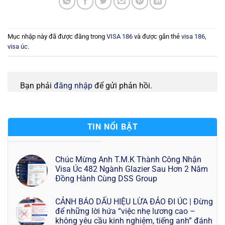
Mục nhập này đã được đăng trong
VISA 186
và được gắn thẻ
visa 186
,
visa úc
.
Bạn phải
đăng nhập
để gửi phản hồi.
TIN NỔI BẬT
Chúc Mừng Anh T.M.K Thành Công Nhận
Visa Úc 482 Ngành Glazier Sau Hơn 2 Năm
Đồng Hành Cùng DSS Group
CẢNH BÁO DẤU HIỆU LỪA ĐẢO ĐI ÚC | Đừng
để những lời hứa “việc nhẹ lương cao –
không yêu cầu kinh nghiệm, tiếng anh” đánh