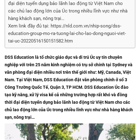
đại diện tuyển dụng bảo lãnh lao động từ Việt Nam cho
các chủ lao động lớn của Úc trong nhiều lĩnh vực như nhà
hàng khách sạn, nông trại…
Xem link đầy đủ tại: https://nld.com.vn/nhip-song/dss-
education-group-mo-ra-tuong-lai-cho-lao-dong-nguoi-viet-
tai-uc-20220516150151582.htm
DSS Education là tổ chức giáo dục và di trú Úc uy tín chuyên
nghiệp với trên 25 năm kinh nghiệm có trụ sở chính tại Sydney và
văn phòng đại diện nhiều nơi trên thế giới như:
Mỹ, Canada, Việt
Nam. Tại Việt Nam, DSS Education đặt văn phòng chính ở số 3
Công Trường Quốc Tế, Quận 3, TP HCM. DSS Education Úc đào
tạo kỹ năng, xử lý visa kể cả những trường hợp rất khó và đồng
thời đại diện tuyển dụng bảo lãnh lao động từ Việt Nam cho các
chủ lao động lớn của Úc trong nhiều lĩnh vực như nhà hàng khách
sạn, nông trại…