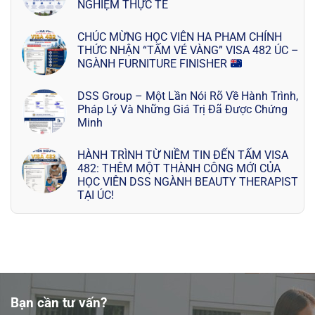
NGHIỆM THỰC TẾ
CHÚC MỪNG HỌC VIÊN HA PHAM CHÍNH
THỨC NHẬN “TẤM VÉ VÀNG” VISA 482 ÚC –
NGÀNH FURNITURE FINISHER
DSS Group – Một Lần Nói Rõ Về Hành Trình,
Pháp Lý Và Những Giá Trị Đã Được Chứng
Minh
HÀNH TRÌNH TỪ NIỀM TIN ĐẾN TẤM VISA
482: THÊM MỘT THÀNH CÔNG MỚI CỦA
HỌC VIÊN DSS NGÀNH BEAUTY THERAPIST
TẠI ÚC!
Bạn cần tư vấn?