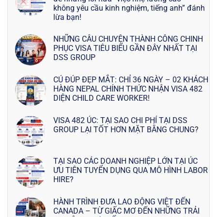
không yêu cầu kinh nghiệm, tiếng anh” đánh
lừa bạn!
NHỮNG CÂU CHUYỆN THÀNH CÔNG CHINH
PHỤC VISA TIÊU BIỂU GẦN ĐÂY NHẤT TẠI
DSS GROUP
CÚ ĐÚP ĐẸP MẮT: CHỈ 36 NGÀY – 02 KHÁCH
HÀNG NEPAL CHÍNH THỨC NHẬN VISA 482
DIỆN CHILD CARE WORKER!
VISA 482 ÚC: TẠI SAO CHI PHÍ TẠI DSS
GROUP LẠI TỐT HƠN MẶT BẰNG CHUNG?
TẠI SAO CÁC DOANH NGHIỆP LỚN TẠI ÚC
ƯU TIÊN TUYỂN DỤNG QUA MÔ HÌNH LABOR
HIRE?
HÀNH TRÌNH ĐƯA LAO ĐỘNG VIỆT ĐẾN
CANADA – TỪ GIẤC MƠ ĐẾN NHỮNG TRẢI