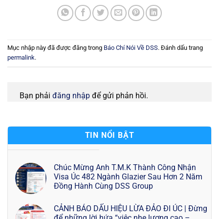
Mục nhập này đã được đăng trong
Báo Chí Nói Về DSS
. Đánh dấu trang
permalink
.
Bạn phải
đăng nhập
để gửi phản hồi.
TIN NỔI BẬT
Chúc Mừng Anh T.M.K Thành Công Nhận
Visa Úc 482 Ngành Glazier Sau Hơn 2 Năm
Đồng Hành Cùng DSS Group
CẢNH BÁO DẤU HIỆU LỪA ĐẢO ĐI ÚC | Đừng
để những lời hứa “việc nhẹ lương cao –