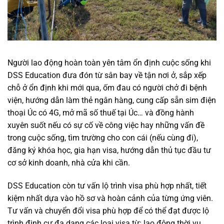
Người lao động hoàn toàn yên tâm ổn định cuộc sống khi
DSS Education đưa đón từ sân bay về tận nơi ở, sắp xếp
chỗ ở ổn định khi mới qua, ốm đau có người chở đi bệnh
viện, hướng dẫn làm thẻ ngân hàng, cung cấp sẵn sim điện
thoại Úc có 4G, mở mã số thuế tại Úc… và đồng hành
xuyên suốt nếu có sự cố về công việc hay những vấn đề
trong cuộc sống, tìm trường cho con cái (nếu cùng đi),
đăng ký khóa học, gia hạn visa, hướng dẫn thủ tục đầu tư
cơ sở kinh doanh, nhà cửa khi cần.
DSS Education còn tư vấn lộ trình visa phù hợp nhất, tiết
kiệm nhất dựa vào hồ sơ và hoàn cảnh của từng ứng viên.
Tư vấn và chuyển đổi visa phù hợp để có thể đạt được lộ
trình định cư đa dạng các loại visa từ: lao động thời vụ