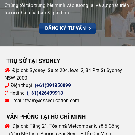
Chúng tôi tập trung hết mình vào tương lai và sự phát triển
tối ưu nhất của bạn & gia đình.
ĐĂNG KÝ TƯ VẤN
TRỤ SỞ TẠI SYDNEY
Địa chỉ:
Sydney: Suite 204, level 2, 84 Pitt St Sydney
NSW 2000
Điện thoại:
(+61)291350099
Hotline:
(+61)426499918
Email:
team@dsseducation.com
VĂN PHÒNG TẠI HỒ CHÍ MINH
Địa chỉ:
Tầng 21, Tòa nhà Vietcombank, số 5 Công
Trường Mê Linh, Phường Sài Gòn, TP. Hồ Chí Minh