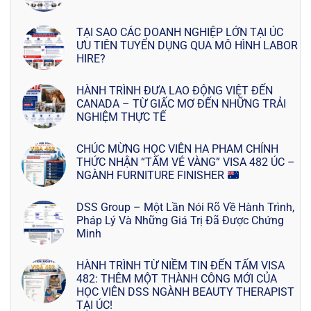
TẠI SAO CÁC DOANH NGHIỆP LỚN TẠI ÚC
ƯU TIÊN TUYỂN DỤNG QUA MÔ HÌNH LABOR
HIRE?
HÀNH TRÌNH ĐƯA LAO ĐỘNG VIỆT ĐẾN
CANADA – TỪ GIẤC MƠ ĐẾN NHỮNG TRẢI
NGHIỆM THỰC TẾ
CHÚC MỪNG HỌC VIÊN HA PHAM CHÍNH
THỨC NHẬN “TẤM VÉ VÀNG” VISA 482 ÚC –
NGÀNH FURNITURE FINISHER
DSS Group – Một Lần Nói Rõ Về Hành Trình,
Pháp Lý Và Những Giá Trị Đã Được Chứng
Minh
HÀNH TRÌNH TỪ NIỀM TIN ĐẾN TẤM VISA
482: THÊM MỘT THÀNH CÔNG MỚI CỦA
HỌC VIÊN DSS NGÀNH BEAUTY THERAPIST
TẠI ÚC!