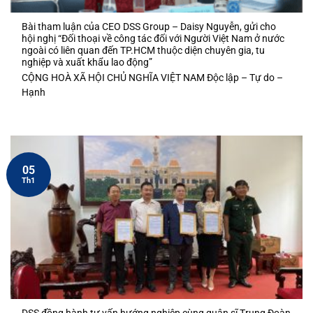
Bài tham luận của CEO DSS Group – Daisy Nguyễn, gửi cho
hội nghị “Đối thoại về công tác đối với Người Việt Nam ở nước
ngoài có liên quan đến TP.HCM thuộc diện chuyên gia, tu
nghiệp và xuất khẩu lao động”
CỘNG HOÀ XÃ HỘI CHỦ NGHĨA VIỆT NAM Độc lập – Tự do –
Hạnh
05
Th1
DSS đồng hành tư vấn hướng nghiệp cùng quân sĩ Trung Đoàn