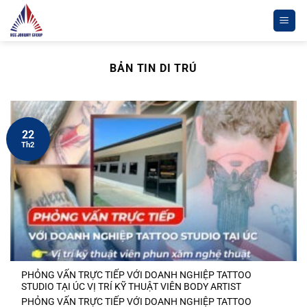
Chuyển
đến
nội
dung
BẢN TIN DI TRÚ
22
Th2
PHỎNG VẤN TRỰC TIẾP VỚI DOANH NGHIỆP TATTOO
STUDIO TẠI ÚC VỊ TRÍ KỸ THUẬT VIÊN BODY ARTIST
PHỎNG VẤN TRỰC TIẾP VỚI DOANH NGHIỆP TATTOO