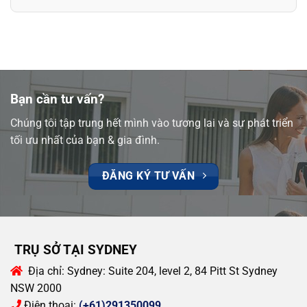
Bạn cần tư vấn?
Chúng tôi tập trung hết mình vào tương lai và sự phát triển
tối ưu nhất của bạn & gia đình.
ĐĂNG KÝ TƯ VẤN
TRỤ SỞ TẠI SYDNEY
Địa chỉ:
Sydney: Suite 204, level 2, 84 Pitt St Sydney
NSW 2000
Điện thoại:
(+61)291350099