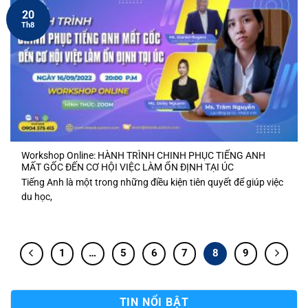
20
Th8
Workshop Online: HÀNH TRÌNH CHINH PHỤC TIẾNG ANH
MẤT GỐC ĐẾN CƠ HỘI VIỆC LÀM ỔN ĐỊNH TẠI ÚC
Tiếng Anh là một trong những điều kiện tiên quyết để giúp việc
du học,
1
…
5
6
7
8
9
TIN NỔI BẬT