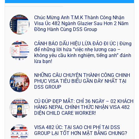
Chúc Mừng Anh T.M.K Thành Công Nhận
Visa Úc 482 Ngành Glazier Sau Hơn 2 Năm
Đồng Hành Cùng DSS Group
CẢNH BÁO DẤU HIỆU LỪA ĐẢO ĐI ÚC | Đừng
để những lời hứa “việc nhẹ lương cao –
không yêu cầu kinh nghiệm, tiếng anh” đánh
lừa bạn!
NHỮNG CÂU CHUYỆN THÀNH CÔNG CHINH
PHỤC VISA TIÊU BIỂU GẦN ĐÂY NHẤT TẠI
DSS GROUP
CÚ ĐÚP ĐẸP MẮT: CHỈ 36 NGÀY – 02 KHÁCH
HÀNG NEPAL CHÍNH THỨC NHẬN VISA 482
DIỆN CHILD CARE WORKER!
VISA 482 ÚC: TẠI SAO CHI PHÍ TẠI DSS
GROUP LẠI TỐT HƠN MẶT BẰNG CHUNG?