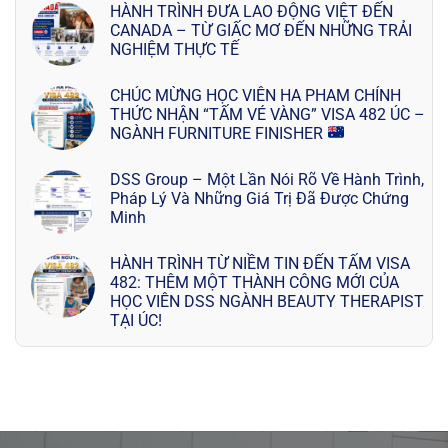
HÀNH TRÌNH ĐƯA LAO ĐỘNG VIỆT ĐẾN
CANADA – TỪ GIẤC MƠ ĐẾN NHỮNG TRẢI
NGHIỆM THỰC TẾ
CHÚC MỪNG HỌC VIÊN HA PHAM CHÍNH
THỨC NHẬN “TẤM VÉ VÀNG” VISA 482 ÚC –
NGÀNH FURNITURE FINISHER
DSS Group – Một Lần Nói Rõ Về Hành Trình,
Pháp Lý Và Những Giá Trị Đã Được Chứng
Minh
HÀNH TRÌNH TỪ NIỀM TIN ĐẾN TẤM VISA
482: THÊM MỘT THÀNH CÔNG MỚI CỦA
HỌC VIÊN DSS NGÀNH BEAUTY THERAPIST
TẠI ÚC!