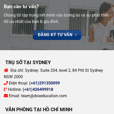
Bạn cần tư vấn?
Chúng tôi tập trung hết mình vào tương lai và sự phát triển
tối ưu nhất của bạn & gia đình.
ĐĂNG KÝ TƯ VẤN
TRỤ SỞ TẠI SYDNEY
Địa chỉ:
Sydney: Suite 204, level 2, 84 Pitt St Sydney
NSW 2000
Điện thoại:
(+61)291350099
Hotline:
(+61)426499918
Email:
team@dsseducation.com
VĂN PHÒNG TẠI HỒ CHÍ MINH