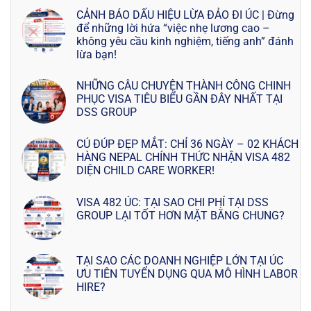
CẢNH BÁO DẤU HIỆU LỪA ĐẢO ĐI ÚC | Đừng
để những lời hứa “việc nhẹ lương cao –
không yêu cầu kinh nghiệm, tiếng anh” đánh
lừa bạn!
NHỮNG CÂU CHUYỆN THÀNH CÔNG CHINH
PHỤC VISA TIÊU BIỂU GẦN ĐÂY NHẤT TẠI
DSS GROUP
CÚ ĐÚP ĐẸP MẮT: CHỈ 36 NGÀY – 02 KHÁCH
HÀNG NEPAL CHÍNH THỨC NHẬN VISA 482
DIỆN CHILD CARE WORKER!
VISA 482 ÚC: TẠI SAO CHI PHÍ TẠI DSS
GROUP LẠI TỐT HƠN MẶT BẰNG CHUNG?
TẠI SAO CÁC DOANH NGHIỆP LỚN TẠI ÚC
ƯU TIÊN TUYỂN DỤNG QUA MÔ HÌNH LABOR
HIRE?