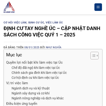
Chuyển
đến
nội
dung
CƠ HỘI VIỆC LÀM
,
ĐỊNH CƯ ÚC
,
VIỆC LÀM ÚC
ĐỊNH CƯ TAY NGHỀ ÚC – CẬP NHẬT DANH
SÁCH CÔNG VIỆC QUÝ 1 – 2025
ĐÃ ĐĂNG TRÊN
08/01/2025
BỞI
NHƯ NGHĨA
Mục lục
Quyền lợi nổi bật khi làm việc tại Úc
Chế độ đãi ngộ khi làm việc tại Úc
Chính sách gia đình khi làm việc tại Úc
Cơ hội định cư khi làm việc tại Úc
Vị trí việc làm
Ngành dịch vụ và kỹ thuật
Ngành xây dựng và cơ khí
Ngành nông nghiệp và dịch vụ khác
Điều kiện ứng tuyển