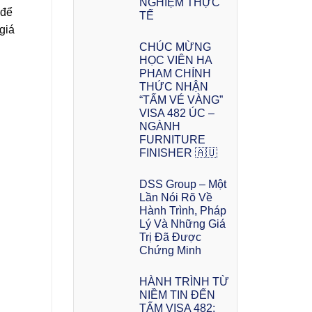
NGHIỆM THỰC
 để
TẾ
giá
CHÚC MỪNG
HỌC VIÊN HA
PHAM CHÍNH
THỨC NHẬN
“TẤM VÉ VÀNG”
VISA 482 ÚC –
NGÀNH
FURNITURE
FINISHER 🇦🇺
DSS Group – Một
Lần Nói Rõ Về
Hành Trình, Pháp
Lý Và Những Giá
Trị Đã Được
Chứng Minh
HÀNH TRÌNH TỪ
NIỀM TIN ĐẾN
TẤM VISA 482: