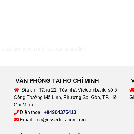
 phát triển tối ưu nhất của bạn & gia đình.
VĂN PHÒNG TẠI HỒ CHÍ MINH
Địa chỉ:
Tầng 21, Tòa nhà Vietcombank, số 5
Công Trường Mê Linh, Phường Sài Gòn, TP. Hồ
Gi
Chí Minh
Điện thoại:
+84904375413
Email:
info@dsseducation.com