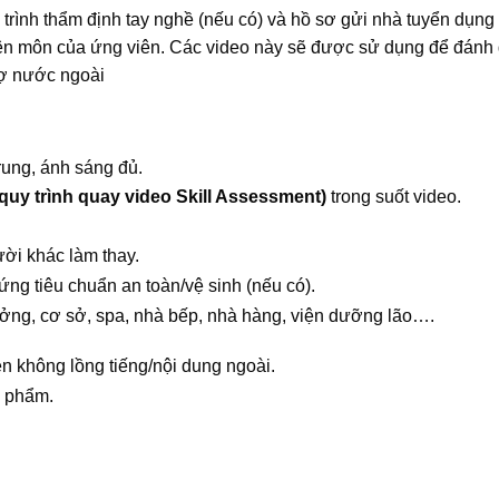
 trình thẩm định tay nghề (nếu có) và hồ sơ gửi nhà tuyển dụng
yên môn của ứng viên. Các video này sẽ được sử dụng để đánh 
rợ nước ngoài
rung, ánh sáng đủ.
 quy trình quay video Skill Assessment)
trong suốt video.
ười khác làm thay.
ng tiêu chuẩn an toàn/vệ sinh (nếu có).
ưởng, cơ sở, spa, nhà bếp, nhà hàng, viện dưỡng lão….
ễn không lồng tiếng/nội dung ngoài.
n phẩm.