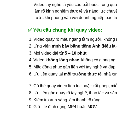
Video tay nghề là yêu cầu bắt buộc trong quá
làm rõ kinh nghiệm thực tế và năng lực chu
trước khi phỏng vấn với doanh nghiệp bảo t
✅
Yêu cầu chung khi quay video:
Video quay rõ mặt, ngang tầm người, không 
Ứng viên
trình bày bằng tiếng Anh (Nếu là
Mỗi video dài
từ
5
– 10 phút
.
Video
không lồng nhạc
, không có giọng ng
Mặc đồng phục gắn liền với tay nghề và đáp ứ
Ưu tiên quay tại
môi trường thực tế
, nhà x
Có thể quay video liên tục hoặc cắt ghép, mi
Ưu tiên góc quay rõ tay nghề, thao tác và sả
Kiểm tra ánh sáng, âm thanh rõ ràng.
Giữ file định dạng MP4 hoặc MOV.