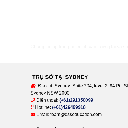
Bạn cần tư vấn?
Chúng tôi tập trung hết mình vào tương lai và sự
TRỤ SỞ TẠI SYDNEY
Địa chỉ:
Sydney: Suite 204, level 2, 84 Pitt St
Sydney NSW 2000
Điện thoại:
(+61)291350099
Hotline:
(+61)426499918
Email:
team@dsseducation.com