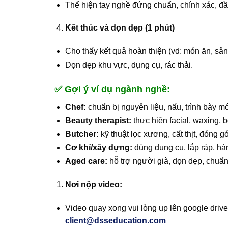
Thể hiện tay nghề đứng chuẩn, chính xác, đầy
Kết thúc và dọn dẹp (1 phút)
Cho thấy kết quả hoàn thiện (vd: món ăn, sản 
Dọn dẹp khu vực, dụng cụ, rác thải.
✅
Gợi ý ví dụ ngành nghề:
Chef:
chuẩn bị nguyên liệu, nấu, trình bày m
Beauty therapist:
thực hiện facial, waxing,
Butcher:
kỹ thuật lọc xương, cất thịt, đóng gó
Cơ khí/xây dựng:
dùng dụng cụ, lắp ráp, hàn
Aged care:
hỗ trợ người già, dọn dẹp, chuẩn 
Nơi nộp video:
Video quay xong vui lòng up lên google drive
client
@dsseducation.com