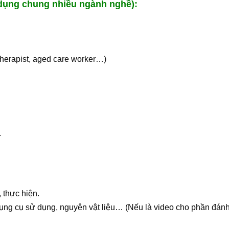
 dụng chung nhiều ngành nghề):
therapist, aged care worker…)
.
, thực hiện.
 dụng cụ sử dụng, nguyên vật liệu… (Nếu là video cho phần đánh