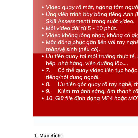
Mục đích
: