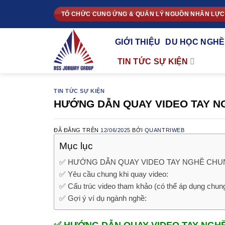
Chuyển
TỔ CHỨC CUNG ỨNG & QUẢN LÝ NGUỒN NHÂN LỰC
đến
nội
GIỚI THIỆU
DU HỌC NGHỀ
dung
TIN TỨC SỰ KIỆN
TIN TỨC SỰ KIỆN
HƯỚNG DẪN QUAY VIDEO TAY N
ĐÃ ĐĂNG TRÊN
12/06/2025
BỞI
QUANTRIWEB
Mục lục
✅ HƯỚNG DẪN QUAY VIDEO TAY NGHỀ CH
✅ Yêu cầu chung khi quay video:
✅ Cấu trúc video tham khảo (có thể áp dụng chun
✅ Gợi ý ví dụ ngành nghề:
✅ HƯỚNG DẪN QUAY VIDEO TAY NGH