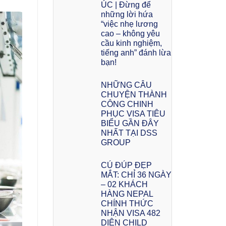
ÚC | Đừng để
những lời hứa
“việc nhẹ lương
cao – không yêu
cầu kinh nghiệm,
tiếng anh” đánh lừa
bạn!
NHỮNG CÂU
CHUYỆN THÀNH
CÔNG CHINH
PHỤC VISA TIÊU
BIỂU GẦN ĐÂY
NHẤT TẠI DSS
GROUP
CÚ ĐÚP ĐẸP
MẮT: CHỈ 36 NGÀY
– 02 KHÁCH
HÀNG NEPAL
CHÍNH THỨC
NHẬN VISA 482
DIỆN CHILD