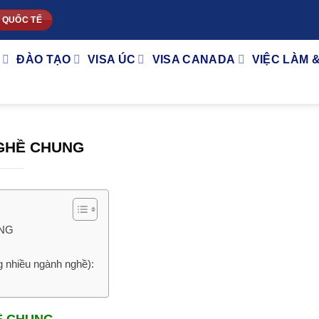
 QUỐC TẾ
ĐÀO TẠO
VISA ÚC
VISA CANADA
VIỆC LÀM 
GHỀ CHUNG
UNG
g nhiều ngành nghề):
Ề CHUNG