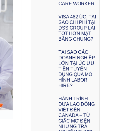
CARE WORKER!
VISA 482 ÚC: TẠI
SAO CHI PHÍ TẠI
DSS GROUP LẠI
TỐT HƠN MẶT
BẰNG CHUNG?
TẠI SAO CÁC
DOANH NGHIỆP
LỚN TẠI ÚC ƯU
TIÊN TUYỂN
DỤNG QUA MÔ
HÌNH LABOR
HIRE?
HÀNH TRÌNH
ĐƯA LAO ĐỘNG
VIỆT ĐẾN
CANADA – TỪ
GIẤC MƠ ĐẾN
NHỮNG TRẢI