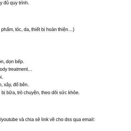
 đủ quy trình.
phẩm, tóc, da, thiết bị hoàn thiện…)
ón, dọn bếp.
 body treatment…
i.
, xây, đổ bên.
bị bữa, trò chuyện, theo dõi sức khỏe.
/youtube và chia sẻ link về cho dss qua email: