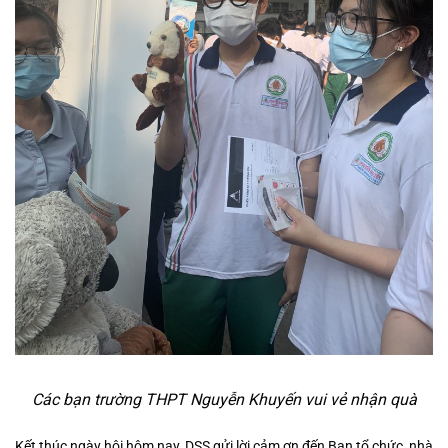
Các bạn trường THPT Nguyễn Khuyến vui vẻ nhận quà
Kết thúc ngày hội hôm nay, DSS gửi lời cảm ơn đến Ban tổ chức, nhà