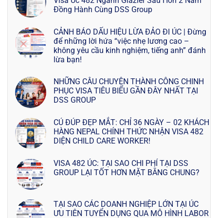
Visa Úc 482 Ngành Glazier Sau Hơn 2 Năm
Đồng Hành Cùng DSS Group
CẢNH BÁO DẤU HIỆU LỪA ĐẢO ĐI ÚC | Đừng
để những lời hứa “việc nhẹ lương cao –
không yêu cầu kinh nghiệm, tiếng anh” đánh
lừa bạn!
NHỮNG CÂU CHUYỆN THÀNH CÔNG CHINH
PHỤC VISA TIÊU BIỂU GẦN ĐÂY NHẤT TẠI
DSS GROUP
CÚ ĐÚP ĐẸP MẮT: CHỈ 36 NGÀY – 02 KHÁCH
HÀNG NEPAL CHÍNH THỨC NHẬN VISA 482
DIỆN CHILD CARE WORKER!
VISA 482 ÚC: TẠI SAO CHI PHÍ TẠI DSS
GROUP LẠI TỐT HƠN MẶT BẰNG CHUNG?
TẠI SAO CÁC DOANH NGHIỆP LỚN TẠI ÚC
ƯU TIÊN TUYỂN DỤNG QUA MÔ HÌNH LABOR