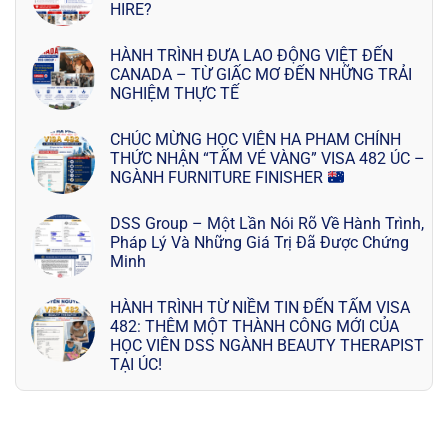
HIRE?
HÀNH TRÌNH ĐƯA LAO ĐỘNG VIỆT ĐẾN
CANADA – TỪ GIẤC MƠ ĐẾN NHỮNG TRẢI
NGHIỆM THỰC TẾ
CHÚC MỪNG HỌC VIÊN HA PHAM CHÍNH
THỨC NHẬN “TẤM VÉ VÀNG” VISA 482 ÚC –
NGÀNH FURNITURE FINISHER
DSS Group – Một Lần Nói Rõ Về Hành Trình,
Pháp Lý Và Những Giá Trị Đã Được Chứng
Minh
HÀNH TRÌNH TỪ NIỀM TIN ĐẾN TẤM VISA
482: THÊM MỘT THÀNH CÔNG MỚI CỦA
HỌC VIÊN DSS NGÀNH BEAUTY THERAPIST
TẠI ÚC!