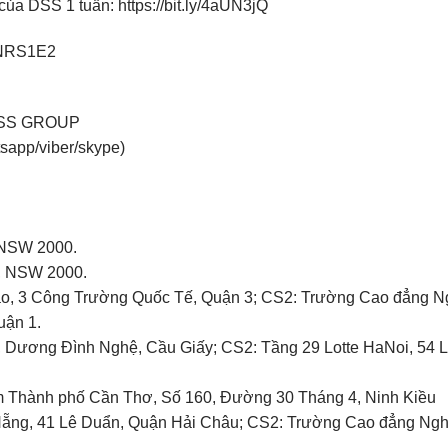
t của DSS 1 tuần:
https://bit.ly/4aUN3jQ
/3NRS1E2
DSS GROUP
sapp/viber/skype)
, NSW 2000.
, NSW 2000.
ạo, 3 Công Trường Quốc Tế, Quận 3; CS2: Trường Cao đẳng 
uận 1.
, Dương Đình Nghệ, Cầu Giấy; CS2: Tầng 29 Lotte HaNoi, 54 L
àm Thành phố Cần Thơ, Số 160, Đường 30 Tháng 4, Ninh Kiều
 Nẵng, 41 Lê Duẩn, Quận Hải Châu; CS2: Trường Cao đẳng Ng