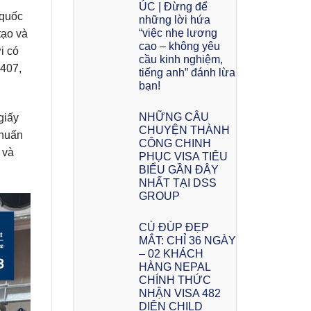
ÚC | Đừng để
 quốc
những lời hứa
“việc nhẹ lương
tạo và
cao – không yêu
i có
cầu kinh nghiệm,
 407,
tiếng anh” đánh lừa
bạn!
NHỮNG CÂU
giấy
CHUYỆN THÀNH
 huấn
CÔNG CHINH
 và
PHỤC VISA TIÊU
BIỂU GẦN ĐÂY
NHẤT TẠI DSS
GROUP
CÚ ĐÚP ĐẸP
MẮT: CHỈ 36 NGÀY
– 02 KHÁCH
HÀNG NEPAL
CHÍNH THỨC
NHẬN VISA 482
DIỆN CHILD