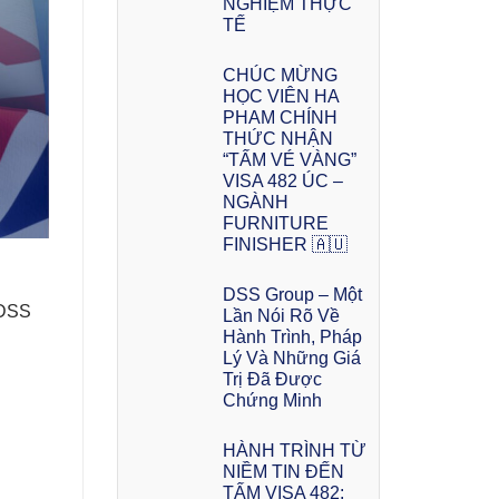
NGHIỆM THỰC
TẾ
CHÚC MỪNG
HỌC VIÊN HA
PHAM CHÍNH
THỨC NHẬN
“TẤM VÉ VÀNG”
VISA 482 ÚC –
NGÀNH
FURNITURE
FINISHER 🇦🇺
DSS Group – Một
 DSS
Lần Nói Rõ Về
Hành Trình, Pháp
Lý Và Những Giá
Trị Đã Được
Chứng Minh
HÀNH TRÌNH TỪ
NIỀM TIN ĐẾN
TẤM VISA 482: