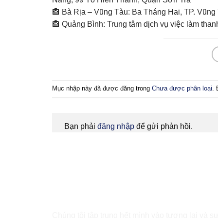
🏤 Bà Rịa – Vũng Tàu: Ba Tháng Hai, TP. Vũng
🏤 Quảng Bình: Trung tâm dịch vụ việc làm tha
Mục nhập này đã được đăng trong
Chưa được phân loại
.
Bạn phải
đăng nhập
để gửi phản hồi.
Bạn cần tư vấn?
Chúng tôi tập trung hết mình vào tương lai và sự