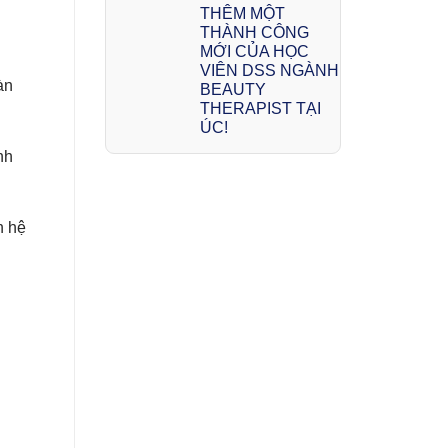
THÊM MỘT
THÀNH CÔNG
MỚI CỦA HỌC
VIÊN DSS NGÀNH
àn
BEAUTY
THERAPIST TẠI
ÚC!
nh
n hệ