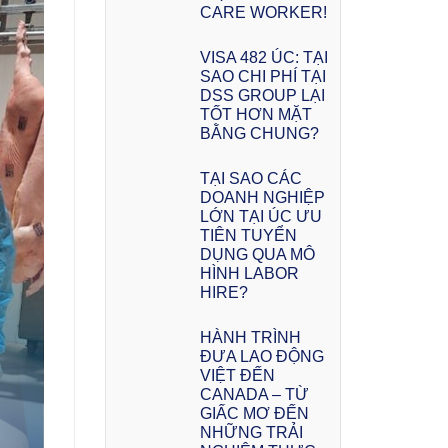
CARE WORKER!
VISA 482 ÚC: TẠI
SAO CHI PHÍ TẠI
DSS GROUP LẠI
TỐT HƠN MẶT
BẰNG CHUNG?
TẠI SAO CÁC
DOANH NGHIỆP
LỚN TẠI ÚC ƯU
TIÊN TUYỂN
DỤNG QUA MÔ
HÌNH LABOR
HIRE?
HÀNH TRÌNH
ĐƯA LAO ĐỘNG
VIỆT ĐẾN
CANADA – TỪ
GIẤC MƠ ĐẾN
NHỮNG TRẢI