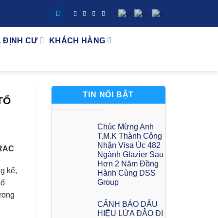
& ĐỊNH CƯ
KHÁCH HÀNG
TIN NỔI BẬT
TỔ
Chúc Mừng Anh
T.M.K Thành Công
Nhận Visa Úc 482
TRAC
Ngành Glazier Sau
Hơn 2 Năm Đồng
g kế,
Hành Cùng DSS
Group
số
rong
CẢNH BÁO DẤU
HIỆU LỪA ĐẢO ĐI