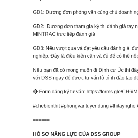
GĐ1: Đương đơn phỏng vấn cùng chủ doanh n
GĐ2: Đương đơn tham gia kỳ thi đánh giá tay n
MINTRAC trực tiếp đánh giá
GĐ3: Nếu vượt qua và đạt yêu cầu đánh giá, 
nghiệp. Đây là điều kiện cần và đủ để có thể nộ
Nếu bạn đã có mong muốn đi Định cư Úc thì đây 
với DSS ngay để được tư vấn lộ trình đào tạo đ
🔴 Form đăng ký tư vấn:
https://forms.gle/CH6i
#chebienthit #phongvantuyendung #thitaynghe
======
HỒ SƠ NĂNG LỰC CỦA DSS GROUP