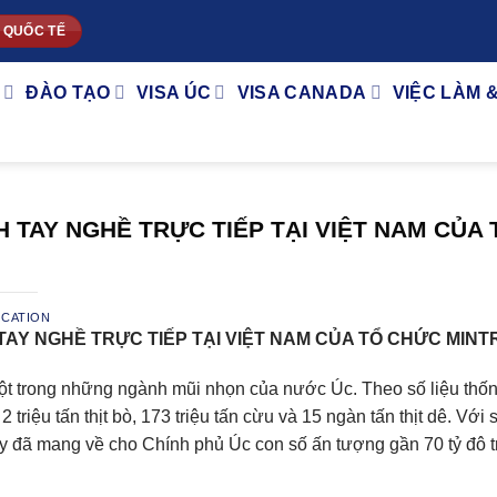
 QUỐC TẾ
ĐÀO TẠO
VISA ÚC
VISA CANADA
VIỆC LÀM 
 TAY NGHỀ TRỰC TIẾP TẠI VIỆT NAM CỦA 
UCATION
TAY NGHỀ TRỰC TIẾP TẠI VIỆT NAM CỦA TỔ CHỨC MIN
một trong những ngành mũi nhọn của nước Úc. Theo số liệu thốn
triệu tấn thịt bò, 173 triệu tấn cừu và 15 ngàn tấn thịt dê. Với 
y đã mang về cho Chính phủ Úc con số ấn tượng gần 70 tỷ đô t