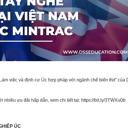
“Làm việc và định cư Úc hợp pháp với ngành chế biến thịt” của
 nhiều ưu đãi hấp dẫn, xem chi tiết tại:
https://bit.ly/3TWXu0b
GHIỆP ÚC