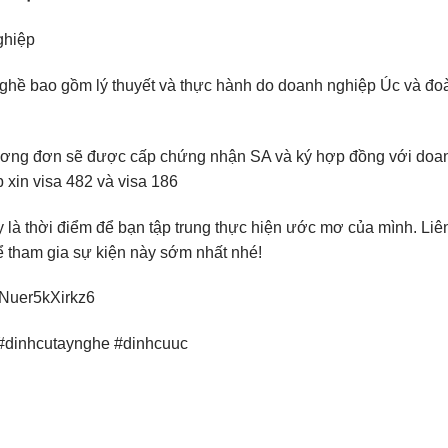
ghiệp
ghề bao gồm lý thuyết và thực hành do doanh nghiệp Úc và đo
đương đơn sẽ được cấp chứng nhận SA và ký hợp đồng với doa
p xin visa 482 và visa 186
là thời điểm để bạn tập trung thực hiện ước mơ của mình. Liê
ể tham gia sự kiện này sớm nhất nhé!
MNuer5kXirkz6
 #dinhcutaynghe #dinhcuuc