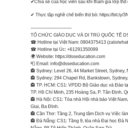
✔︎Chia sẻ của học viên sau khi tham gia lớp thị
✔︎ Thực tập nghề chế biến thịt bò:
https://bit.ly
—————————
TỔ CHỨC GIÁO DỤC VÀ DI TRÚ QUỐC TẾ 
☎ Hotline tại Việt Nam: 0904375413 (zalo/what
☎ Hotline tại Úc: +61291350099
🌍 Website: https://dsseducation.com
📮 Email: info@dsseducation.com
🏤 Sydney: Level 26, 44 Market Street, Sydney
🏤 Sydney: 294 Chapel Rd, Bankstown, Sydney
🏤 TP. HCM: CS1: VPDD Bộ Giáo dục và Đào t
TP. Hồ Chí Minh, 235 Hoàng Sa, P. Tân Định, Q
🏤 Hà Nội: CS1: Tòa nhà Hội nhà báo Việt Nam
Giai, Ba Đình.
🏤 Cần Thơ: Tầng 2, Trung tâm Dịch vụ Việc l
🏤 Đà Nẵng: CS1: Tầng 9, tòa nhà Đại học Đà
Nẵng, 99 Tô Hiến Thành, Quận Sơn Trà