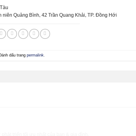
 Tàu
nh niên Quảng Bình, 42 Trần Quang Khải, TP. Đồng Hới
 Đánh dấu trang
permalink
.
 phát triển tối ưu nhất của bạn & gia đình.