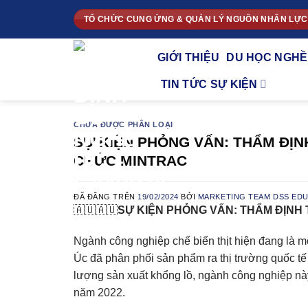
Chuyển
TỔ CHỨC CUNG ỨNG & QUẢN LÝ NGUỒN NHÂN LỰC
đến
nội
GIỚI THIỆU
DU HỌC NGHỀ
dung
TIN TỨC SỰ KIỆN
CHƯA ĐƯỢC PHÂN LOẠI
SỰ KIỆN PHỎNG VẤN: THẨM ĐỊNH
CHỨC MINTRAC
ĐÃ ĐĂNG TRÊN
19/02/2024
BỞI
MARKETING TEAM DSS ED
🇦🇺🇦🇺
SỰ KIỆN PHỎNG VẤN: THẨM ĐỊNH 
Ngành công nghiệp chế biến thịt hiện đang là 
Úc đã phân phối sản phẩm ra thị trường quốc tế 2 
lượng sản xuất khổng lồ, ngành công nghiệp nà
năm 2022.