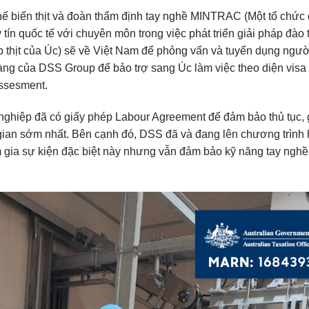
ế biến thịt và đoàn thẩm định tay nghề MINTRAC (Một tổ chức
uy tín quốc tế với chuyên môn trong việc phát triển giải pháp đào 
p thịt của Úc) sẽ về Việt Nam để phỏng vấn và tuyển dụng ngườ
hàng của DSS Group để bảo trợ sang Úc làm việc theo diện visa
 Assesment.
 nghiệp đã có giấy phép Labour Agreement để đảm bảo thủ tục, 
gian sớm nhất. Bên cạnh đó, DSS đã và đang lên chương trình
m gia sự kiện đặc biệt này nhưng vẫn đảm bảo kỹ năng tay nghề