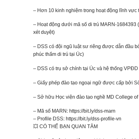
– Hơn 10 kinh nghiệm trong hoạt động lĩnh vực t
– Hoạt động dưới mã số di trú MARN-1684393 (đ
xét duyệt)
– DSS có đội ngũ luật sư riêng được dẫn đầu bởi
phúc thẩm di trú tại Úc)
– DSS có trụ sở chính tại Úc và hệ thống VPĐD
– Giấy phép đào tạo ngoại ngữ được cấp bởi
– Sở hữu Học viện đào tạo nghề MD College of A
– Mã số MARN:
https://bit.ly/dss-marn
– Profile DSS:
https://bit.ly/dss-profile-vn
💥 CÓ THỂ BẠN QUAN TÂM