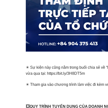
✴️ Sự kiện này cũng nằm trong buổi chia sẻ về 
vừa qua tại:
https://bit.ly/3H8DT5m
✴️ Tham gia vào chương trình làm việc đi kèm với
💥QUY TRÌNH TUYỂN DỤNG CỦA DOANH N