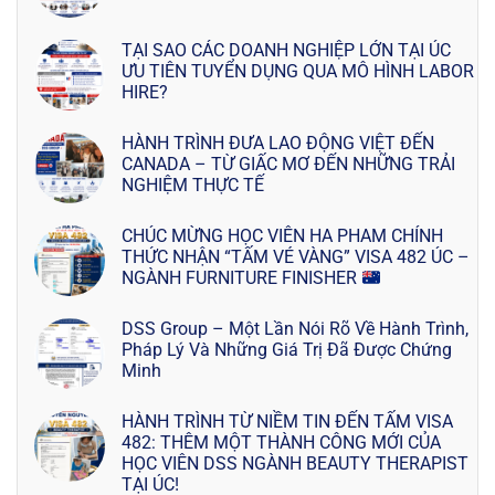
TẠI SAO CÁC DOANH NGHIỆP LỚN TẠI ÚC
ƯU TIÊN TUYỂN DỤNG QUA MÔ HÌNH LABOR
HIRE?
HÀNH TRÌNH ĐƯA LAO ĐỘNG VIỆT ĐẾN
CANADA – TỪ GIẤC MƠ ĐẾN NHỮNG TRẢI
NGHIỆM THỰC TẾ
CHÚC MỪNG HỌC VIÊN HA PHAM CHÍNH
THỨC NHẬN “TẤM VÉ VÀNG” VISA 482 ÚC –
NGÀNH FURNITURE FINISHER
DSS Group – Một Lần Nói Rõ Về Hành Trình,
Pháp Lý Và Những Giá Trị Đã Được Chứng
Minh
HÀNH TRÌNH TỪ NIỀM TIN ĐẾN TẤM VISA
482: THÊM MỘT THÀNH CÔNG MỚI CỦA
HỌC VIÊN DSS NGÀNH BEAUTY THERAPIST
TẠI ÚC!