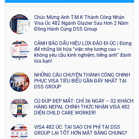
Chúc Mừng Anh T.M.K Thành Công Nhận
Visa Úc 482 Ngành Glazier Sau Hơn 2 Năm
Đồng Hành Cùng DSS Group
CẢNH BÁO DẤU HIỆU LỪA ĐẢO ĐI ÚC | Đừng
để những lời hứa “việc nhẹ lương cao –
không yêu cầu kinh nghiệm, tiếng anh” đánh
lừa bạn!
NHỮNG CÂU CHUYỆN THÀNH CÔNG CHINH
PHỤC VISA TIÊU BIỂU GẦN ĐÂY NHẤT TẠI
DSS GROUP
CÚ ĐÚP ĐẸP MẮT: CHỈ 36 NGÀY – 02 KHÁCH
HÀNG NEPAL CHÍNH THỨC NHẬN VISA 482
DIỆN CHILD CARE WORKER!
VISA 482 ÚC: TẠI SAO CHI PHÍ TẠI DSS
GROUP LẠI TỐT HƠN MẶT BẰNG CHUNG?