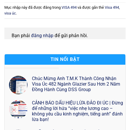
Mục nhập này đã được đăng trong
VISA 494
và được gắn thẻ
Visa 494
,
visa úc
.
Bạn phải
đăng nhập
để gửi phản hồi.
TIN NỔI BẬT
Chúc Mừng Anh T.M.K Thành Công Nhận
Visa Úc 482 Ngành Glazier Sau Hơn 2 Năm
Đồng Hành Cùng DSS Group
CẢNH BÁO DẤU HIỆU LỪA ĐẢO ĐI ÚC | Đừng
để những lời hứa “việc nhẹ lương cao –
không yêu cầu kinh nghiệm, tiếng anh” đánh
lừa bạn!