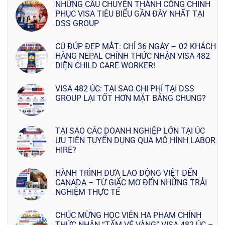
NHỮNG CÂU CHUYỆN THÀNH CÔNG CHINH
PHỤC VISA TIÊU BIỂU GẦN ĐÂY NHẤT TẠI
DSS GROUP
CÚ ĐÚP ĐẸP MẮT: CHỈ 36 NGÀY – 02 KHÁCH
HÀNG NEPAL CHÍNH THỨC NHẬN VISA 482
DIỆN CHILD CARE WORKER!
VISA 482 ÚC: TẠI SAO CHI PHÍ TẠI DSS
GROUP LẠI TỐT HƠN MẶT BẰNG CHUNG?
TẠI SAO CÁC DOANH NGHIỆP LỚN TẠI ÚC
ƯU TIÊN TUYỂN DỤNG QUA MÔ HÌNH LABOR
HIRE?
HÀNH TRÌNH ĐƯA LAO ĐỘNG VIỆT ĐẾN
CANADA – TỪ GIẤC MƠ ĐẾN NHỮNG TRẢI
NGHIỆM THỰC TẾ
CHÚC MỪNG HỌC VIÊN HA PHAM CHÍNH
THỨC NHẬN “TẤM VÉ VÀNG” VISA 482 ÚC –