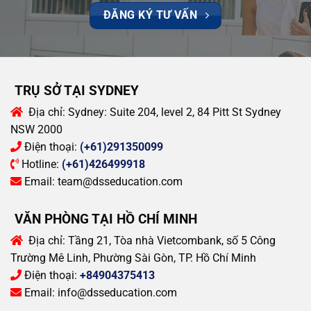
ĐĂNG KÝ TƯ VẤN
TRỤ SỞ TẠI SYDNEY
Địa chỉ:
Sydney: Suite 204, level 2, 84 Pitt St Sydney
NSW 2000
Điện thoại:
(+61)291350099
Hotline:
(+61)426499918
Email:
team@dsseducation.com
VĂN PHÒNG TẠI HỒ CHÍ MINH
Địa chỉ:
Tầng 21, Tòa nhà Vietcombank, số 5 Công
Trường Mê Linh, Phường Sài Gòn, TP. Hồ Chí Minh
Điện thoại:
+84904375413
Email:
info@dsseducation.com