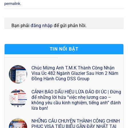
permalink
.
Bạn phải
đăng nhập
để gửi phản hồi.
TIN NỔI BẬT
Chúc Mừng Anh T.M.K Thành Công Nhận
Visa Úc 482 Ngành Glazier Sau Hơn 2 Năm
Đồng Hành Cùng DSS Group
CẢNH BÁO DẤU HIỆU LỪA ĐẢO ĐI ÚC | Đừng
để những lời hứa “việc nhẹ lương cao –
không yêu cầu kinh nghiệm, tiếng anh” đánh
lừa bạn!
NHỮNG CÂU CHUYỆN THÀNH CÔNG CHINH
PHỤC VISA TIÊU BIỂU GẦN ĐÂY NHẤT TẠI