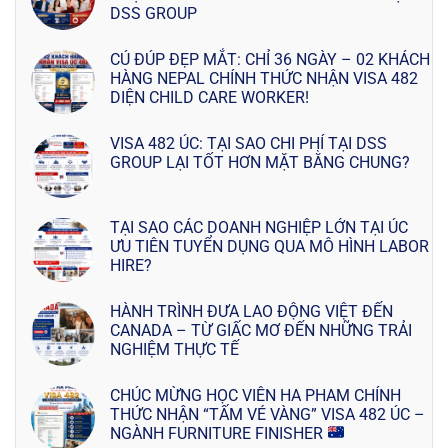
DSS GROUP
CÚ ĐÚP ĐẸP MẮT: CHỈ 36 NGÀY – 02 KHÁCH
HÀNG NEPAL CHÍNH THỨC NHẬN VISA 482
DIỆN CHILD CARE WORKER!
VISA 482 ÚC: TẠI SAO CHI PHÍ TẠI DSS
GROUP LẠI TỐT HƠN MẶT BẰNG CHUNG?
TẠI SAO CÁC DOANH NGHIỆP LỚN TẠI ÚC
ƯU TIÊN TUYỂN DỤNG QUA MÔ HÌNH LABOR
HIRE?
HÀNH TRÌNH ĐƯA LAO ĐỘNG VIỆT ĐẾN
CANADA – TỪ GIẤC MƠ ĐẾN NHỮNG TRẢI
NGHIỆM THỰC TẾ
CHÚC MỪNG HỌC VIÊN HA PHAM CHÍNH
THỨC NHẬN “TẤM VÉ VÀNG” VISA 482 ÚC –
NGÀNH FURNITURE FINISHER