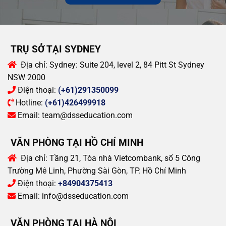
TRỤ SỞ TẠI SYDNEY
Địa chỉ:
Sydney: Suite 204, level 2, 84 Pitt St Sydney
NSW 2000
Điện thoại:
(+61)291350099
Hotline:
(+61)426499918
Email:
team@dsseducation.com
VĂN PHÒNG TẠI HỒ CHÍ MINH
Địa chỉ:
Tầng 21, Tòa nhà Vietcombank, số 5 Công
Trường Mê Linh, Phường Sài Gòn, TP. Hồ Chí Minh
Điện thoại:
+84904375413
Email:
info@dsseducation.com
VĂN PHÒNG TẠI HÀ NỘI