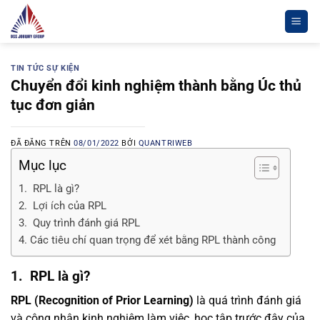
Chuyển
đến
nội
dung
TIN TỨC SỰ KIỆN
Chuyển đổi kinh nghiệm thành bằng Úc thủ
tục đơn giản
ĐÃ ĐĂNG TRÊN
08/01/2022
BỞI
QUANTRIWEB
Mục lục
1. RPL là gì?
2. Lợi ích của RPL
3. Quy trình đánh giá RPL
4. Các tiêu chí quan trọng để xét bằng RPL thành công
1.
RPL là gì?
RPL (Recognition of Prior Learning)
là quá trình đánh giá
và công nhận kinh nghiệm làm việc, học tập trước đây của