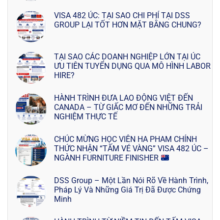
VISA 482 ÚC: TẠI SAO CHI PHÍ TẠI DSS
GROUP LẠI TỐT HƠN MẶT BẰNG CHUNG?
TẠI SAO CÁC DOANH NGHIỆP LỚN TẠI ÚC
ƯU TIÊN TUYỂN DỤNG QUA MÔ HÌNH LABOR
HIRE?
HÀNH TRÌNH ĐƯA LAO ĐỘNG VIỆT ĐẾN
CANADA – TỪ GIẤC MƠ ĐẾN NHỮNG TRẢI
NGHIỆM THỰC TẾ
CHÚC MỪNG HỌC VIÊN HA PHAM CHÍNH
THỨC NHẬN “TẤM VÉ VÀNG” VISA 482 ÚC –
NGÀNH FURNITURE FINISHER
DSS Group – Một Lần Nói Rõ Về Hành Trình,
Pháp Lý Và Những Giá Trị Đã Được Chứng
Minh