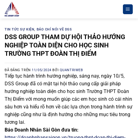
Chuyển
đến
nội
dung
TIN TỨC SỰ KIỆN
,
BÁO CHÍ NÓI VỀ DSS
DSS GROUP THAM DỰ HỘI THẢO HƯỚNG
NGHIỆP TOÀN DIỆN CHO HỌC SINH
TRƯỜNG THPT ĐOÀN THỊ ĐIỂM
ĐÃ ĐĂNG TRÊN
11/05/2024
BỞI
QUANTRIWEB
Tiếp tục hành trình hướng nghiệp, sáng nay, ngày 10/5,
DSS Group đã có mặt tại hội thảo cung cấp giải pháp
hướng nghiệp toàn diện cho học sinh Trường THPT Đoàn
Thị Điểm với mong muốn giúp các em học sinh có cái nhìn
sâu hơn và hiểu rõ hơn về các lựa chọn trong hành trình sự
nghiệp cũng như là định hướng cho những mục tiêu trong
tương lai.
Báo Doanh Nhân Sài Gòn đưa tin:
https://doanhnhansaigon.vn/truong-thpt-doan-thi-diem-