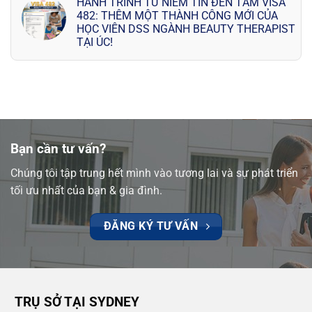
HÀNH TRÌNH TỪ NIỀM TIN ĐẾN TẤM VISA
482: THÊM MỘT THÀNH CÔNG MỚI CỦA
HỌC VIÊN DSS NGÀNH BEAUTY THERAPIST
TẠI ÚC!
Bạn cần tư vấn?
Chúng tôi tập trung hết mình vào tương lai và sự phát triển
tối ưu nhất của bạn & gia đình.
ĐĂNG KÝ TƯ VẤN
TRỤ SỞ TẠI SYDNEY