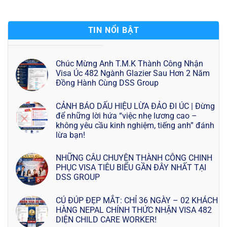
TIN NỔI BẬT
Chúc Mừng Anh T.M.K Thành Công Nhận
Visa Úc 482 Ngành Glazier Sau Hơn 2 Năm
Đồng Hành Cùng DSS Group
CẢNH BÁO DẤU HIỆU LỪA ĐẢO ĐI ÚC | Đừng
để những lời hứa “việc nhẹ lương cao –
không yêu cầu kinh nghiệm, tiếng anh” đánh
lừa bạn!
NHỮNG CÂU CHUYỆN THÀNH CÔNG CHINH
PHỤC VISA TIÊU BIỂU GẦN ĐÂY NHẤT TẠI
DSS GROUP
CÚ ĐÚP ĐẸP MẮT: CHỈ 36 NGÀY – 02 KHÁCH
HÀNG NEPAL CHÍNH THỨC NHẬN VISA 482
DIỆN CHILD CARE WORKER!