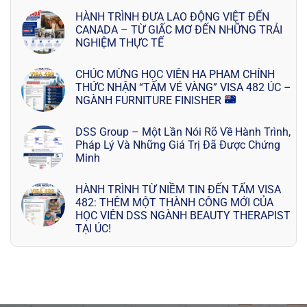
HÀNH TRÌNH ĐƯA LAO ĐỘNG VIỆT ĐẾN
CANADA – TỪ GIẤC MƠ ĐẾN NHỮNG TRẢI
NGHIỆM THỰC TẾ
CHÚC MỪNG HỌC VIÊN HA PHAM CHÍNH
THỨC NHẬN “TẤM VÉ VÀNG” VISA 482 ÚC –
NGÀNH FURNITURE FINISHER
DSS Group – Một Lần Nói Rõ Về Hành Trình,
Pháp Lý Và Những Giá Trị Đã Được Chứng
Minh
HÀNH TRÌNH TỪ NIỀM TIN ĐẾN TẤM VISA
482: THÊM MỘT THÀNH CÔNG MỚI CỦA
HỌC VIÊN DSS NGÀNH BEAUTY THERAPIST
TẠI ÚC!