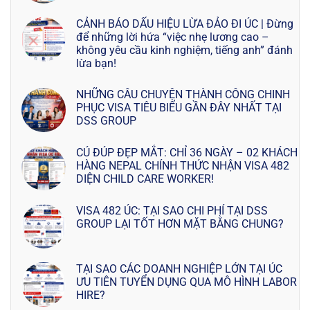
CẢNH BÁO DẤU HIỆU LỪA ĐẢO ĐI ÚC | Đừng
để những lời hứa “việc nhẹ lương cao –
không yêu cầu kinh nghiệm, tiếng anh” đánh
lừa bạn!
NHỮNG CÂU CHUYỆN THÀNH CÔNG CHINH
PHỤC VISA TIÊU BIỂU GẦN ĐÂY NHẤT TẠI
DSS GROUP
CÚ ĐÚP ĐẸP MẮT: CHỈ 36 NGÀY – 02 KHÁCH
HÀNG NEPAL CHÍNH THỨC NHẬN VISA 482
DIỆN CHILD CARE WORKER!
VISA 482 ÚC: TẠI SAO CHI PHÍ TẠI DSS
GROUP LẠI TỐT HƠN MẶT BẰNG CHUNG?
TẠI SAO CÁC DOANH NGHIỆP LỚN TẠI ÚC
ƯU TIÊN TUYỂN DỤNG QUA MÔ HÌNH LABOR
HIRE?