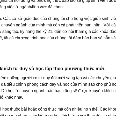
ghĩa cả nội dung và phương thức đào tạo sẽ giúp sinh viên đư
ông việc ở ngành/lĩnh vực đã chọn.
. Các cơ sở giáo dục của chúng tôi chú trọng việc giúp sinh vi
ập chuyên ngành của mình mà còn cả phát triển bản thân . Với cá
 sáng tạo, kỹ năng thế kỷ 21, đến cơ hội tham gia các khóa đào
ế, tất cả chương trình học của chúng tôi đảm bảo bạn sẽ sẵn sà
 khích tư duy và học tập theo phương thức mới.
 kiếm những người có tư duy đổi mới sáng tạo và các chuyên gia
ia đã điều chỉnh phong cách dạy và học của mình sao cho phù h
. Dù học ở chuyên ngành nào bạn cũng sẽ được khuyến khích 
độ khác nhau.
chỉ học thuộc bài hoặc công thức mà còn nhiều hơn thế. Các khó
ột doanh nhân – tìm kiếm cơ hội, thích ứng với thay đổi và nhì