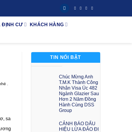
& ĐỊNH CƯ
KHÁCH HÀNG
TIN NỔI BẬT
Chúc Mừng Anh
T.M.K Thành Công
nhé .
Nhận Visa Úc 482
Ngành Glazier Sau
Hơn 2 Năm Đồng
Hành Cùng DSS
Group
ơ, sa
CẢNH BÁO DẤU
Dương
HIỆU LỪA ĐẢO ĐI