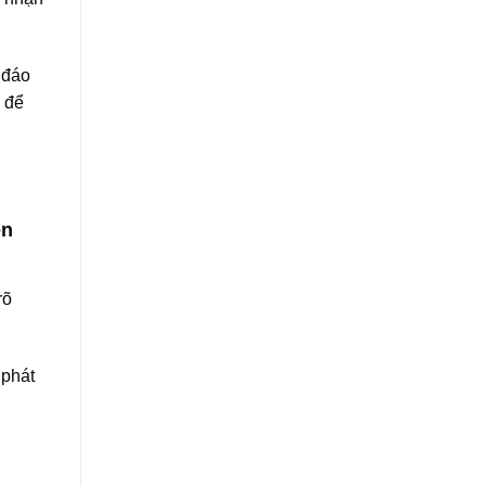
 đáo
i để
ên
rõ
 phát