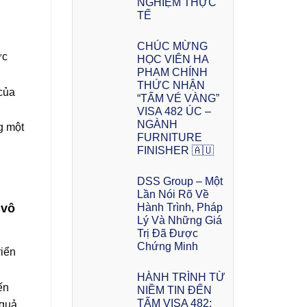
NGHIỆM THỰC
TẾ
CHÚC MỪNG
ức
HỌC VIÊN HA
PHAM CHÍNH
THỨC NHẬN
 của
“TẤM VÉ VÀNG”
VISA 482 ÚC –
NGÀNH
g một
FURNITURE
FINISHER 🇦🇺
DSS Group – Một
Lần Nói Rõ Về
Hành Trình, Pháp
 vô
Lý Và Những Giá
Trị Đã Được
Chứng Minh
riển
HÀNH TRÌNH TỪ
ến
NIỀM TIN ĐẾN
TẤM VISA 482:
 quả,