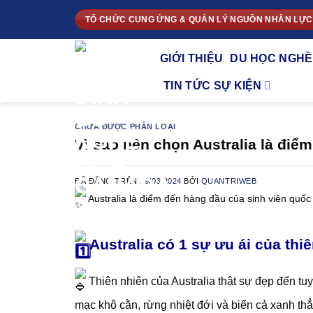
Chuyển
TỔ CHỨC CUNG ỨNG & QUẢN LÝ NGUỒN NHÂN LỰC
đến
nội
GIỚI THIỆU
DU HỌC NGHỀ
dung
TIN TỨC SỰ KIỆN
CHƯA ĐƯỢC PHÂN LOẠI
Vì sao nên chọn Australia là điểm
ĐÃ ĐĂNG TRÊN
29/03/2024
BỞI
QUANTRIWEB
Australia là điểm đến hàng đầu của sinh viên quố
Australia có 1 sự ưu ái của thi
Thiên nhiên của Australia thật sự đẹp đến tu
mạc khô cằn, rừng nhiệt đới và biển cả xanh t