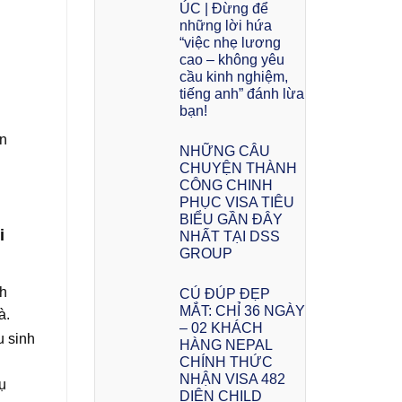
ÚC | Đừng để
những lời hứa
“việc nhẹ lương
cao – không yêu
cầu kinh nghiệm,
tiếng anh” đánh lừa
bạn!
ên
NHỮNG CÂU
CHUYỆN THÀNH
CÔNG CHINH
PHỤC VISA TIÊU
BIỂU GẦN ĐÂY
i
NHẤT TẠI DSS
GROUP
nh
CÚ ĐÚP ĐẸP
MẮT: CHỈ 36 NGÀY
à.
– 02 KHÁCH
u sinh
HÀNG NEPAL
CHÍNH THỨC
NHẬN VISA 482
ụ
DIỆN CHILD