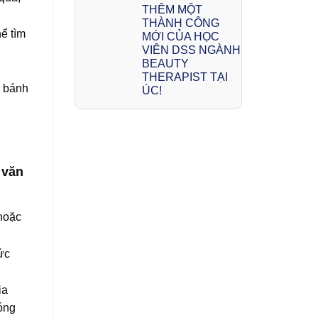
THÊM MỘT
THÀNH CÔNG
ể tìm
MỚI CỦA HỌC
VIÊN DSS NGÀNH
BEAUTY
THERAPIST TẠI
, bánh
ÚC!
 văn
 hoặc
ức
ia
bóng