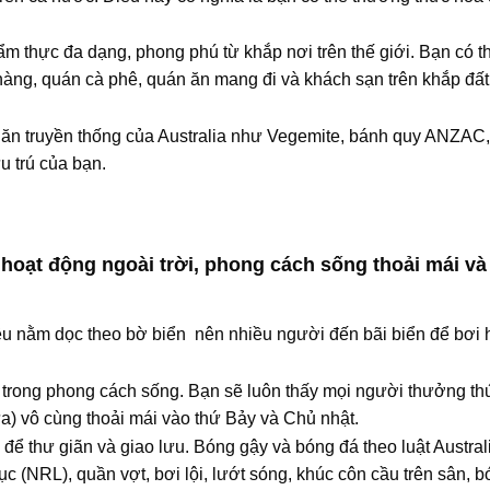
m thực đa dạng, phong phú từ khắp nơi trên thế giới. Bạn có th
 hàng, quán cà phê, quán ăn mang đi và khách sạn trên khắp đất
 ăn truyền thống của Australia như Vegemite, bánh quy ANZAC
u trú của bạn.
h hoạt động ngoài trời, phong cách sống thoải mái và
đều nằm dọc theo bờ biển nên nhiều người đến bãi biển để bơi
 trong phong cách sống. Bạn sẽ luôn thấy mọi người thưởng th
a) vô cùng thoải mái vào thứ Bảy và Chủ nhật.
để thư giãn và giao lưu. Bóng gậy và bóng đá theo luật Austral
ục (NRL), quần vợt, bơi lội, lướt sóng, khúc côn cầu trên sân, 