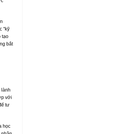
ợc
ên
c “kỹ
 tạo
ng bắt
 lành
ợp với
để tư
a học
n nhận