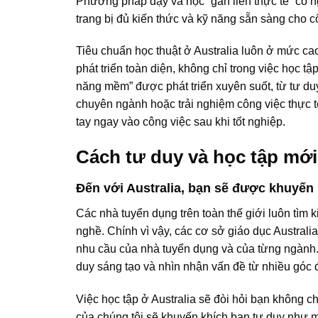
Phương pháp dạy và học “gắn liền thực tế” có n
trang bị đủ kiến thức và kỹ năng sẵn sàng cho c
Tiêu chuẩn học thuật ở Australia luôn ở mức cao
phát triển toàn diện, không chỉ trong việc học t
năng mềm” được phát triển xuyên suốt, từ tư duy
chuyên ngành hoặc trải nghiệm công việc thực t
tay ngay vào công việc sau khi tốt nghiệp.
Cách tư duy và học tập mới
Đến với Australia, bạn sẽ được khuyến
Các nhà tuyển dụng trên toàn thế giới luôn tìm
nghề. Chính vì vậy, các cơ sở giáo dục Austral
nhu cầu của nhà tuyển dụng và của từng ngành
duy sáng tạo và nhìn nhận vấn đề từ nhiều góc 
Việc học tập ở Australia sẽ đòi hỏi bạn không 
của chúng tôi sẽ khuyến khích bạn tư duy như m