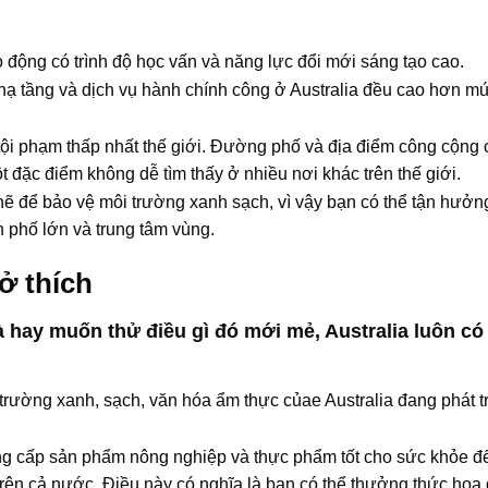
 động có trình độ học vấn và năng lực đổi mới sáng tạo cao.
ở hạ tầng và dịch vụ hành chính công ở Australia đều cao hơn m
lệ tội phạm thấp nhất thế giới. Đường phố và địa điểm công cộng
 đặc điểm không dễ tìm thấy ở nhiều nơi khác trên thế giới.
chẽ để bảo vệ môi trường xanh sạch, vì vậy bạn có thể tận hưởn
 phố lớn và trung tâm vùng.
ở thích
 hay muốn thử điều gì đó mới mẻ, Australia luôn có
trường xanh, sạch, văn hóa ẩm thực củae Australia đang phát t
g cấp sản phẩm nông nghiệp và thực phẩm tốt cho sức khỏe đ
n trên cả nước. Điều này có nghĩa là bạn có thể thưởng thức hoa