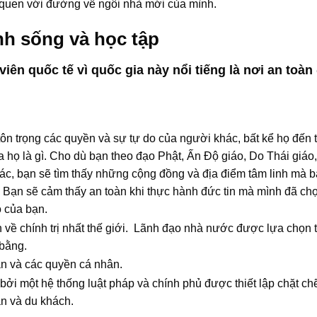
 quen với đường về ngôi nhà mới của mình.
nh sống và học tập
viên quốc tế vì quốc gia này nổi tiếng là nơi an toàn
tôn trọng các quyền và sự tự do của người khác, bất kể họ đến 
ủa họ là gì. Cho dù bạn theo đạo Phật, Ấn Độ giáo, Do Thái giáo
hác, bạn sẽ tìm thấy những cộng đồng và địa điểm tâm linh mà 
. Bạn sẽ cảm thấy an toàn khi thực hành đức tin mà mình đã ch
o của bạn.
h về chính trị nhất thế giới. Lãnh đạo nhà nước được lựa chọn 
 bằng.
n và các quyền cá nhân.
 bởi một hệ thống luật pháp và chính phủ được thiết lập chặt ch
n và du khách.