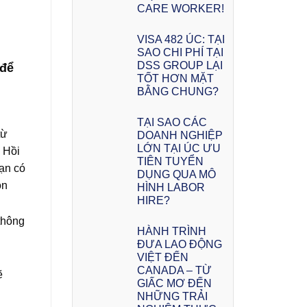
CARE WORKER!
VISA 482 ÚC: TẠI
SAO CHI PHÍ TẠI
DSS GROUP LẠI
 để
TỐT HƠN MẶT
BẰNG CHUNG?
TẠI SAO CÁC
từ
DOANH NGHIỆP
LỚN TẠI ÚC ƯU
, Hồi
TIÊN TUYỂN
bạn có
DỤNG QUA MÔ
ọn
HÌNH LABOR
HIRE?
thông
HÀNH TRÌNH
ĐƯA LAO ĐỘNG
VIỆT ĐẾN
CANADA – TỪ
ẽ
GIẤC MƠ ĐẾN
NHỮNG TRẢI